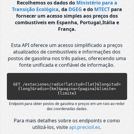
Recolhemos os dados do
Ministério para a
Transição Ecológica
, da
DGEG
e do
MTECT
para
fornecer um acesso simples aos preços dos
combustíveis em Espanha, Portugal,Itália e
França.
Esta API oferece um acesso simplificado a preços
atualizados de combustíveis e informações dos
postos de gasolina nos três países, oferecendo uma
fonte unificada e confiável de informação.
GET /estaciones/radio?latitud={lat}&longitud=
{long}&radio={km}&pagina={pagina}&limite=
{limite}
Endpoint para obter postos de gasolina e preços em um raio ao redor
das coordenadas dadas.
Para mais detalhes sobre os endpoints e como
utilizá-los, visite
api.precioil.es
.