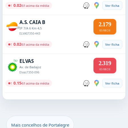
↑ 0.02
€/l acima da média
Ver ficha
A.S. CAIA B
2.179
IP 7/A 6 Km 4,5
03/08/26
ELVAS
7350-443
↑ 0.02
€/l acima da média
Ver ficha
ELVAS
2.319
Av. de Badajoz
03/08/26
Elvas
7350-096
↑ 0.15
€/l acima da média
Ver ficha
Mais concelhos de Portalegre