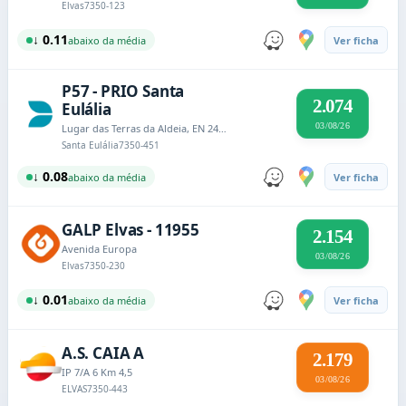
Elvas
7350-123
↓ 0.11
abaixo da média
Ver ficha
P57 - PRIO Santa
2.074
Eulália
03/08/26
Lugar das Terras da Aldeia, EN 246 Santa Eulália
Santa Eulália
7350-451
↓ 0.08
abaixo da média
Ver ficha
GALP Elvas - 11955
2.154
Avenida Europa
03/08/26
Elvas
7350-230
↓ 0.01
abaixo da média
Ver ficha
A.S. CAIA A
2.179
IP 7/A 6 Km 4,5
03/08/26
ELVAS
7350-443