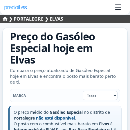
☰
precioil.es
❯
PORTALEGRE
❯ ELVAS
Preço do
Gasóleo
Especial
hoje em
Elvas
Compara o preço atualizado de Gasóleo Especial
hoje em Elvas e encontra o posto mais barato perto
de ti.
Marca
MARCA
O preço médio do
Gasóleo Especial
no distrito de
Portalegre
não está disponível
.
O posto com o combustível mais barato em
Elvas
é
Intermarché de ELVAS
, em
Rua Paco Bandeira n.º 4
,