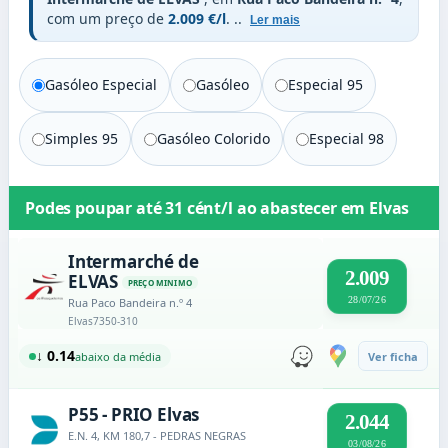
com um preço de
2.009 €/l
.
..
Ler mais
Gasóleo Especial
Gasóleo
Especial 95
Simples 95
Gasóleo Colorido
Especial 98
Podes poupar até
31 cént/l
ao abastecer em
Elvas
Intermarché de
2.009
ELVAS
PREÇO MINIMO
28/07/26
Rua Paco Bandeira n.º 4
Elvas
7350-310
↓ 0.14
abaixo da média
Ver ficha
P55 - PRIO Elvas
2.044
E.N. 4, KM 180,7 - PEDRAS NEGRAS
03/08/26