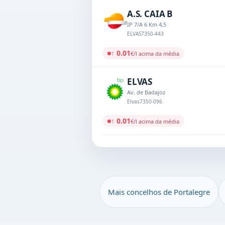
A.S. CAIA B
IP 7/A 6 Km 4,5
ELVAS
7350-443
↑ 0.01
€/l acima da média
ELVAS
Av. de Badajoz
Elvas
7350-096
↑ 0.01
€/l acima da média
Mais concelhos de Portalegre