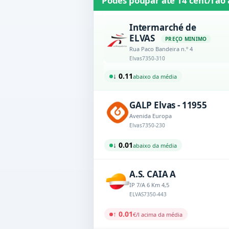
Podes poupar até
14 cént/l
ao 
Intermarché de
ELVAS
PREÇO MINIMO
Rua Paco Bandeira n.º 4
Elvas
7350-310
↓ 0.11
abaixo da média
GALP Elvas - 11955
Avenida Europa
Elvas
7350-230
↓ 0.01
abaixo da média
A.S. CAIA A
IP 7/A 6 Km 4,5
ELVAS
7350-443
↑ 0.01
€/l acima da média