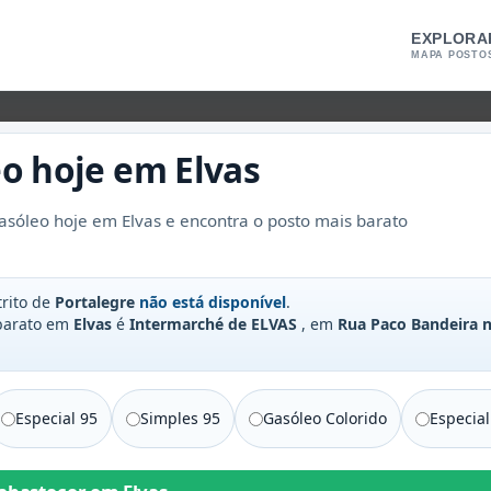
EXPLORA
MAPA POSTO
eo
hoje em
Elvas
sóleo hoje em Elvas e encontra o posto mais barato
trito de
Portalegre
não está disponível
.
 barato em
Elvas
é
Intermarché de ELVAS
, em
Rua Paco Bandeira n
Especial 95
Simples 95
Gasóleo Colorido
Especial