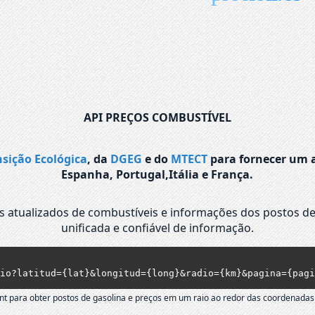
API PREÇOS COMBUSTÍVEL
nsição Ecológica
, da
DGEG
e do
MTECT
para fornecer um a
Espanha, Portugal,Itália e França.
os atualizados de combustíveis e informações dos postos de
unificada e confiável de informação.
io?latitud={lat}&longitud={long}&radio={km}&pagina={pagi
nt para obter postos de gasolina e preços em um raio ao redor das coordenadas