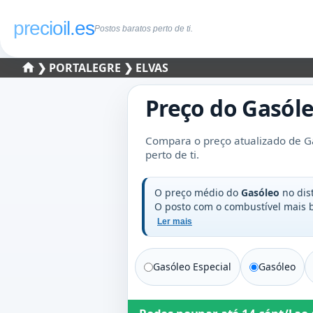
precioil.es
Postos baratos perto de ti.
❯
PORTALEGRE
❯ ELVAS
Preço do
Gasól
Compara o preço atualizado de Ga
perto de ti.
O preço médio do
Gasóleo
no dis
O posto com o combustível mais
Ler mais
Gasóleo Especial
Gasóleo