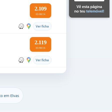
Vê esta página
2.109
no teu
telemóvel!
03/08/26
Ver ficha
2.119
03/08/26
Ver ficha
to em Elvas