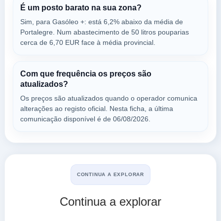
É um posto barato na sua zona?
Sim, para Gasóleo +: está 6,2% abaixo da média de
GALP Campo
Portalegre. Num abastecimento de 50 litros pouparias
a 19.46 Km
cerca de 6,70 EUR face à média provincial.
Av. Humberto Delgado, S/n
VER PREÇOS
CAMPO MAIOR,
7350-123
Com que frequência os preços são
atualizados?
Os preços são atualizados quando o operador comunica
VMF -
alterações ao registo oficial. Nesta ficha, a última
a 19.47 Km
comunicação disponível é de 06/08/2026.
En 371 (av. Humberto Delgado)
VER PREÇOS
CAMPO MAIOR,
7350-123
GALP OLIVENZA
CONTINUA A EXPLORAR
a 19.77 Km
Carretera Ext 105 Km. 141,4
Continua a explorar
VER PREÇOS
OLIVENZA,
7350-123