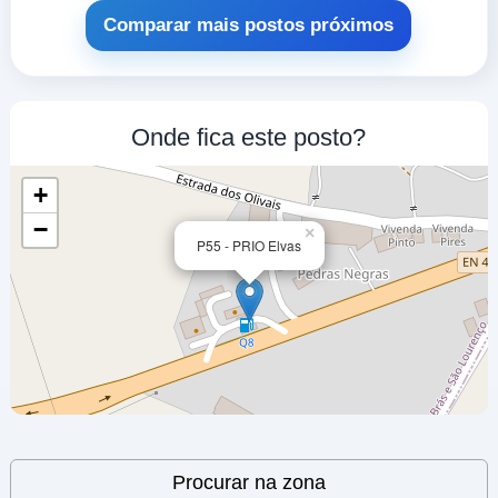
Comparar mais postos próximos
A.S. CAIA
a 12.78 Km
Ip 7/a 6 Km 4,5
VER PREÇOS
Onde fica este posto?
ELVAS,
7350-123
+
Posto GNV
−
×
P55 - PRIO Elvas
a 12.83 Km
Lugar De Caia 7350 – Caia Elvas
VER PREÇOS
CAIA,
7350-123
A.S. CAIA
a 12.96 Km
Ip 7/a 6 Km 4,5
VER PREÇOS
Leaflet
| ©
OpenStreetMap
contributors
ELVAS,
Procurar na zona
7350-123