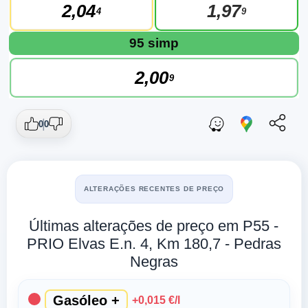
2,04
1,97
4
9
95 simp
2,00
9
0
0
ALTERAÇÕES RECENTES DE PREÇO
Últimas alterações de preço em P55 -
PRIO Elvas E.n. 4, Km 180,7 - Pedras
Negras
Gasóleo +
+0,015 €/l