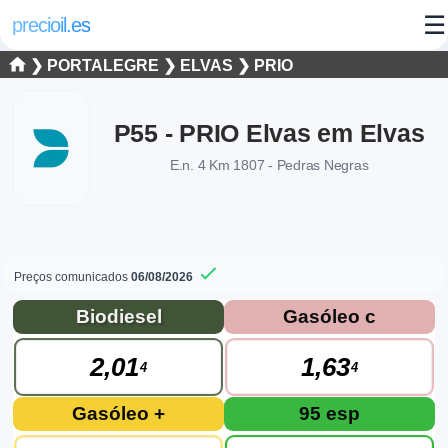
☰
precioil.es
❯
PORTALEGRE
❯
ELVAS
❯
PRIO
P55 - PRIO Elvas em Elvas
E.n. 4 Km 1807 - Pedras Negras
Preços comunicados
06/08/2026
Preços atuais dos combustíveis em Elva
Consulta os preços atuais do posto PRIO P55 - PRIO Elvas em
Biodiesel
Gasóleo c
2,01
1,63
4
4
Gasóleo +
95 esp