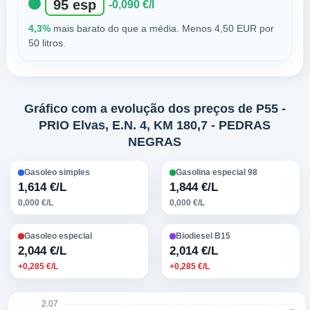
95 esp
-0,090 €/l
4,3%
mais barato do que a média. Menos 4,50 EUR por
50 litros.
Gráfico com a evolução dos preços de P55 -
PRIO Elvas, E.N. 4, KM 180,7 - PEDRAS
NEGRAS
Gasoleo simples
Gasolina especial 98
1,614 €/L
1,844 €/L
0,000 €/L
0,000 €/L
Gasoleo especial
Biodiesel B15
2,044 €/L
2,014 €/L
+0,285 €/L
+0,285 €/L