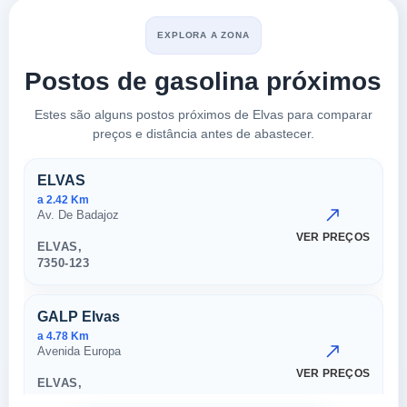
EXPLORA A ZONA
Postos de gasolina próximos
Estes são alguns postos próximos de Elvas para comparar
preços e distância antes de abastecer.
Postos próximos em Elvas
ELVAS
a 2.42 Km
Av. De Badajoz
VER PREÇOS
ELVAS,
7350-123
GALP Elvas
a 4.78 Km
Avenida Europa
VER PREÇOS
ELVAS,
7350-123