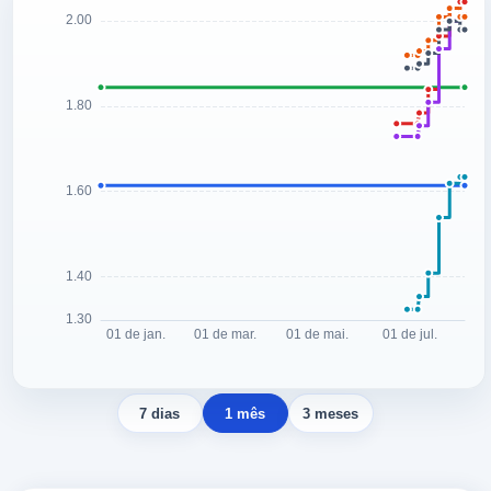
7 dias
1 mês
3 meses