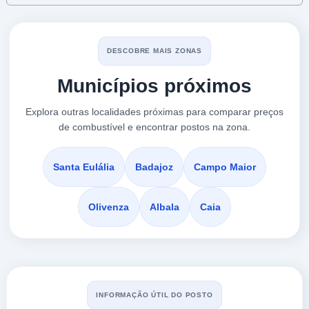
DST
a 14.81 Km
DESCOBRE MAIS ZONAS
Carretera N-v (madrid-lisboa) Km. 409,820
Municípios próximos
VER PREÇOS
BADAJOZ,
7350-123
Explora outras localidades próximas para comparar preços
de combustível e encontrar postos na zona.
DST
a 14.85 Km
Carretera N-v (madrid-lisboa) Km. 409,820
Santa Eulália
Badajoz
Campo Maior
VER PREÇOS
BADAJOZ,
7350-123
Olivenza
Albala
Caia
BALLENOIL
a 15.28 Km
Avenida Elvas, 38
VER PREÇOS
BADAJOZ,
INFORMAÇÃO ÚTIL DO POSTO
7350-123