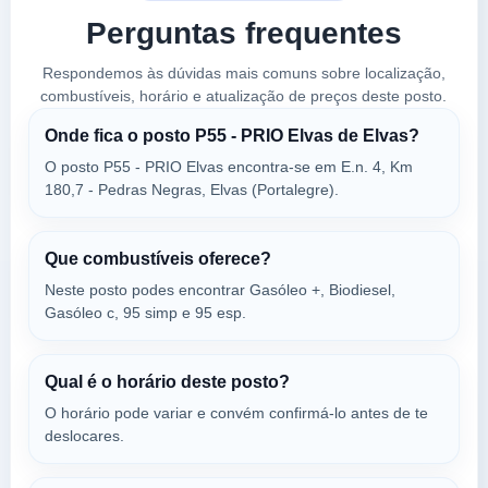
Perguntas frequentes
GALP
Respondemos às dúvidas mais comuns sobre localização,
a 16.03 Km
combustíveis, horário e atualização de preços deste posto.
Autovia Madrid Lisboa Km. 0
VER PREÇOS
Onde fica o posto P55 - PRIO Elvas de Elvas?
BADAJOZ,
7350-123
O posto P55 - PRIO Elvas encontra-se em E.n. 4, Km
180,7 - Pedras Negras, Elvas (Portalegre).
P57 -
a 16.53 Km
Que combustíveis oferece?
Lugar Das Terras Da Aldeia, En 246 Santa E...
Neste posto podes encontrar Gasóleo +, Biodiesel,
VER PREÇOS
SANTA EULÁLIA,
Gasóleo c, 95 simp e 95 esp.
7350-123
Qual é o horário deste posto?
P57 -
a 16.53 Km
O horário pode variar e convém confirmá-lo antes de te
Lugar Das Terras Da Aldeia, En 246 Santa E...
deslocares.
VER PREÇOS
SANTA EULÁLIA,
7350-123