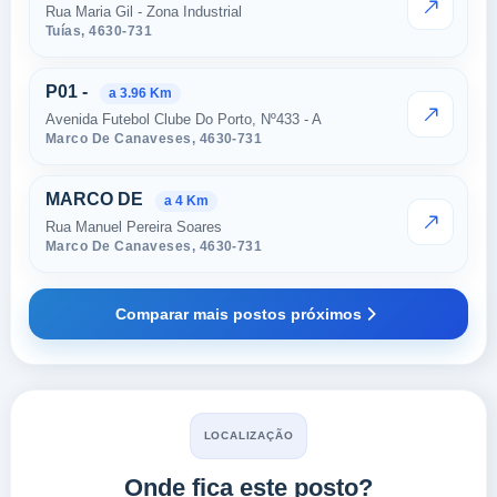
Rua Maria Gil - Zona Industrial
VER PRE
Tuías,
4630-731
P01 -
a 3.96 Km
Avenida Futebol Clube Do Porto, Nº433 - A
VER PRE
Marco De Canaveses,
4630-731
MARCO DE
a 4 Km
Rua Manuel Pereira Soares
VER PRE
Marco De Canaveses,
4630-731
Comparar mais postos próximos
LOCALIZAÇÃO
Onde fica este posto?