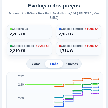
Evolução dos preços
Moeve - Soalhães · Rua Rechão da Forca,134 ( EN 321-1, Km
8.580)
Gasolina 98
—
Gasoleo simples
↑ 0,283 €/l
2,205 €/l
2,169 €/l
Gasoleo especial
↑ 0,283 €/l
Gasoleo colorido
↑ 0,283 €/l
2,219 €/l
1,714 €/l
7 dias
1 mês
3 meses