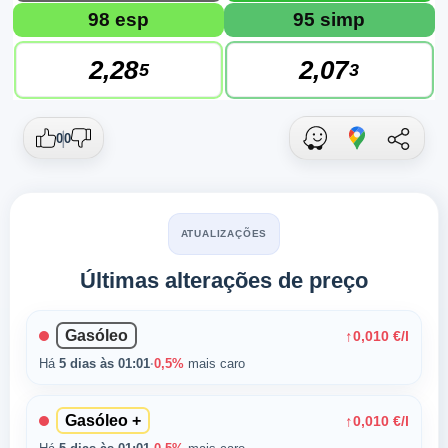
98 esp
95 simp
2,28
2,07
5
3
0
0
ATUALIZAÇÕES
Últimas alterações de preço
Gasóleo
↑
0,010 €/l
Há
5 dias às 01:01
·
0,5%
mais caro
Gasóleo +
↑
0,010 €/l