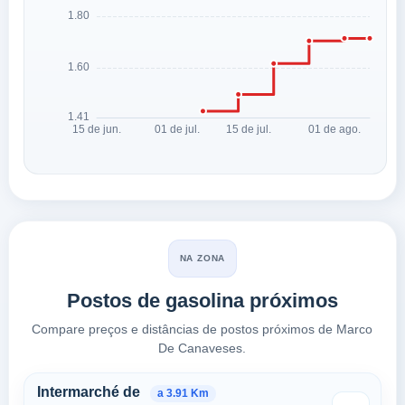
NA ZONA
Postos de gasolina próximos
Compare preços e distâncias de postos próximos de Marco
De Canaveses.
Postos próximos em Marco de
Intermarché de
a 3.91 Km