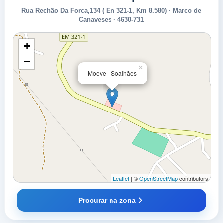
Rua Rechão Da Forca,134 ( En 321-1, Km 8.580) · Marco de
Canaveses · 4630-731
+
−
×
Moeve - Soalhães
Leaflet
| ©
OpenStreetMap
contributors
Procurar na zona