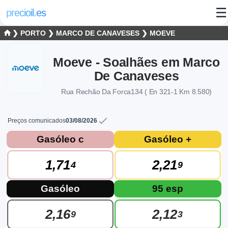
☰
precioil.es
❯
PORTO
❯
MARCO DE CANAVESES
❯
MOEVE
Moeve - Soalhães em Marco
De Canaveses
Rua Rechão Da Forca134 ( En 321-1 Km 8.580)
Preços comunicados
03/08/2026
Preços atuais dos combustíveis em Mar
Consulta os preços atuais do posto MOEVE Moeve - Soalhães 
Gasóleo c
Gasóleo +
1,71
2,21
4
9
Gasóleo
95 esp
2,16
2,12
9
3