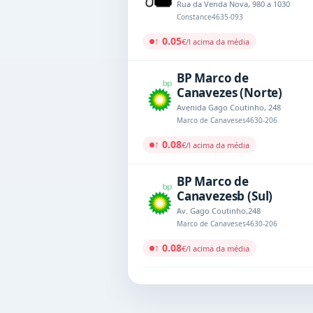
Rua da Venda Nova, 980 a 1030
Constance
4635-093
↑ 0.05
€/l acima da média
BP Marco de
Canavezes (Norte)
Avenida Gago Coutinho, 248
Marco de Canaveses
4630-206
↑ 0.08
€/l acima da média
BP Marco de
Canavezesb (Sul)
Av. Gago Coutinho,248
Marco de Canaveses
4630-206
↑ 0.08
€/l acima da média