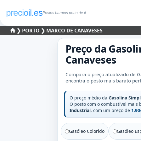
precioil.es
Postos baratos perto de ti.
❯
PORTO
❯ MARCO DE CANAVESES
Preço da
Gasoli
Canaveses
Compara o preço atualizado de G
encontra o posto mais barato perto
O preço médio da
Gasolina Simpl
O posto com o combustível mais
Industrial
, com um preço de
1.90
Gasóleo Colorido
Gasóleo Esp