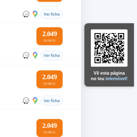
Ver ficha
2.049
03/08/26
Ver ficha
Vê esta página
2.049
no teu
telemóvel!
03/08/26
Ver ficha
2.049
03/08/26