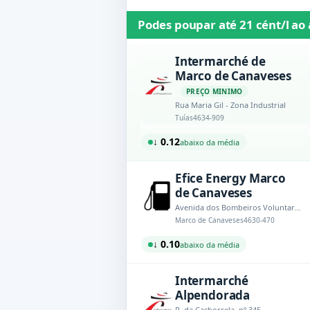
Podes poupar até
21 cént/l
ao 
Intermarché de
Marco de Canaveses
PREÇO MINIMO
Rua Maria Gil - Zona Industrial
Tuías
4634-909
↓ 0.12
abaixo da média
Efice Energy Marco
de Canaveses
Avenida dos Bombeiros Voluntarios de Marco de Canaveses
Marco de Canaveses
4630-470
↓ 0.10
abaixo da média
Intermarché
Alpendorada
R. da Cachorrela, nº 345