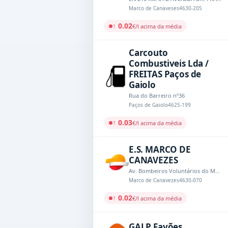
Marco de Canaveses
4630-205
↑ 0.02
€/l acima da média
Carcouto
Combustiveis Lda /
FREITAS Paços de
Gaiolo
Rua do Barreiro nº36
Paços de Gaiolo
4625-199
↑ 0.03
€/l acima da média
E.S. MARCO DE
CANAVEZES
Av. Bombeiros Voluntários do Marco de Canavezes, 1002
Marco de Canavezes
4630-070
↑ 0.02
€/l acima da média
GALP Favões