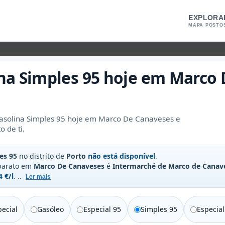
EXPLORA
MAPA POSTO
na Simples 95
hoje em
Marco 
asolina Simples 95 hoje em Marco De Canaveses e
 de ti.
es 95
no distrito de
Porto
não está disponível
.
 barato em
Marco De Canaveses
é
Intermarché de Marco de Canav
4 €/l
.
..
Ler mais
ecial
Gasóleo
Especial 95
Simples 95
Especial