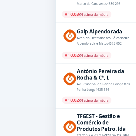
Marco de Canaveses
4630-296
↑ 0.03
€/l acima da média
Galp Alpendorada
Avenida Drº francisco Sá carneiro,nº335
Alpendorada e Matos
4575-052
↑ 0.02
€/l acima da média
António Pereira da
Rocha & Cª, L
Av. Principal de Penha Longa 870, EN 108 - Km 56,910
Penha Longa
4625-356
↑ 0.02
€/l acima da média
TFGEST - Gestão e
Comércio de
Produtos Petro. lda
EN 210 KM 61.2 AVENIDA DR. FRANCISCO SA CARNEIRO