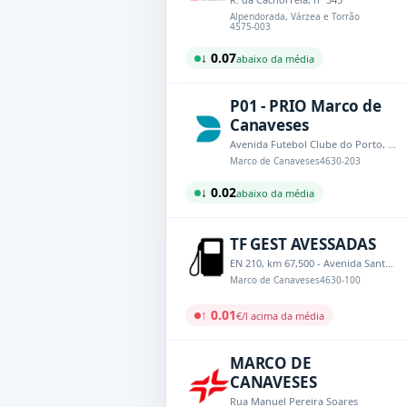
Alpendorada, Várzea e Torrão
4575-003
↓ 0.07
abaixo da média
P01 - PRIO Marco de
Canaveses
Avenida Futebol Clube do Porto, nº433 - A
Marco de Canaveses
4630-203
↓ 0.02
abaixo da média
TF GEST AVESSADAS
EN 210, km 67,500 - Avenida Santuário Menino Jesus de Praga, 809
Marco de Canaveses
4630-100
↑ 0.01
€/l acima da média
MARCO DE
CANAVESES
Rua Manuel Pereira Soares