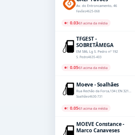
Av. do Entroncamento, 46
Favões
4625-068
↑ 0.03
€/l acima da média
TFGEST -
SOBRETÂMEGA
EM 586, Lg S. Pedro nº 192
S. Pedro
4635-403
↑ 0.05
€/l acima da média
Moeve - Soalhães
Rua Rechão da Forca,134 ( EN 321-1, Km 8.580)
Soalhães
4630-731
↑ 0.05
€/l acima da média
MOEVE Constance -
Marco Canaveses