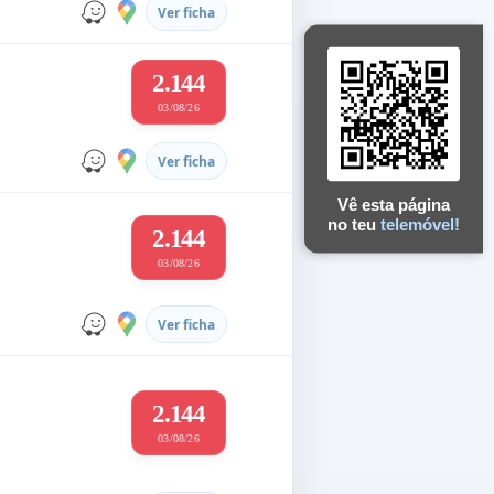
Ver ficha
2.144
03/08/26
Ver ficha
Vê esta página
no teu
telemóvel!
2.144
03/08/26
Ver ficha
2.144
03/08/26