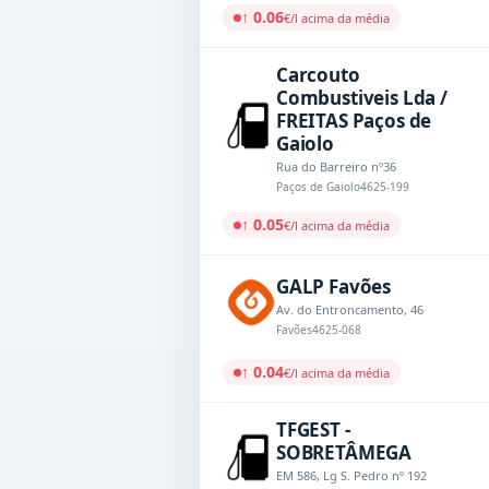
↑ 0.06
€/l acima da média
Carcouto
Combustiveis Lda /
FREITAS Paços de
Gaiolo
Rua do Barreiro nº36
Paços de Gaiolo
4625-199
↑ 0.05
€/l acima da média
GALP Favões
Av. do Entroncamento, 46
Favões
4625-068
↑ 0.04
€/l acima da média
TFGEST -
SOBRETÂMEGA
EM 586, Lg S. Pedro nº 192