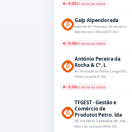
↑ 0.05
€/l acima da média
Galp Alpendorada
Avenida Drº francisco Sá carneiro,nº335
Alpendorada e Matos
4575-052
↑ 0.06
€/l acima da média
António Pereira da
Rocha & Cª, L
Av. Principal de Penha Longa 870, EN 108 - Km 56,910
Penha Longa
4625-356
↑ 0.06
€/l acima da média
TFGEST - Gestão e
Comércio de
Produtos Petro. lda
EN 210 KM 61.2 AVENIDA DR. FRANCISCO SA CARNEIRO
Marco de Canaveses
4630-205