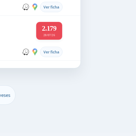
Ver ficha
2.179
28/07/26
Ver ficha
veses