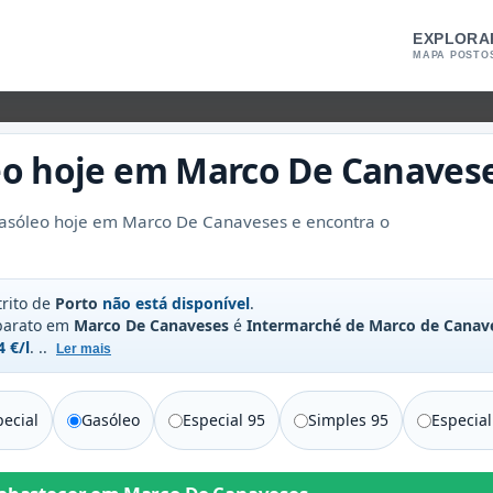
EXPLORA
MAPA POSTO
eo
hoje em
Marco De Canaves
asóleo hoje em Marco De Canaveses e encontra o
trito de
Porto
não está disponível
.
 barato em
Marco De Canaveses
é
Intermarché de Marco de Canav
4 €/l
.
..
Ler mais
ecial
Gasóleo
Especial 95
Simples 95
Especial