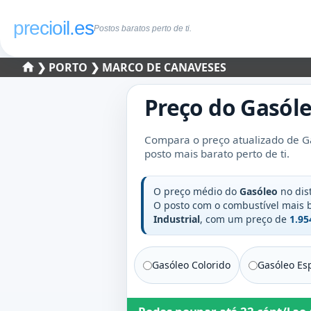
precioil.es
Postos baratos perto de ti.
❯
PORTO
❯ MARCO DE CANAVESES
Preço do
Gasól
Compara o preço atualizado de G
posto mais barato perto de ti.
O preço médio do
Gasóleo
no dis
O posto com o combustível mais
Industrial
, com um preço de
1.95
Gasóleo Colorido
Gasóleo Esp