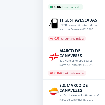
↓ 0.06
abaixo da média
TF GEST AVESSADAS
EN 210, km 67,500 - Avenida Santuário Menino Jesus de Praga, 809
Marco de Canaveses
4630-100
↑ 0.01
€/l acima da média
MARCO DE
CANAVESES
Rua Manuel Pereira Soares
Marco de Canaveses
4630-296
↑ 0.04
€/l acima da média
E.S. MARCO DE
CANAVEZES
Av. Bombeiros Voluntários do Marco de Canavezes, 1002
Marco de Canavezes
4630-070