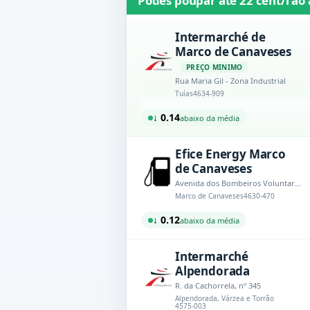
Podes poupar até
22 cént/l
ao 
Intermarché de
Marco de Canaveses
PREÇO MINIMO
Rua Maria Gil - Zona Industrial
Tuías
4634-909
↓ 0.14
abaixo da média
Efice Energy Marco
de Canaveses
Avenida dos Bombeiros Voluntarios de Marco de Canaveses
Marco de Canaveses
4630-470
↓ 0.12
abaixo da média
Intermarché
Alpendorada
R. da Cachorrela, nº 345
Alpendorada, Várzea e Torrão
4575-003