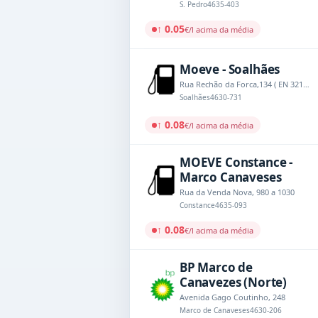
S. Pedro
4635-403
↑ 0.05
€/l acima da média
Moeve - Soalhães
Rua Rechão da Forca,134 ( EN 321-1, Km 8.580)
Soalhães
4630-731
↑ 0.08
€/l acima da média
MOEVE Constance -
Marco Canaveses
Rua da Venda Nova, 980 a 1030
Constance
4635-093
↑ 0.08
€/l acima da média
BP Marco de
Canavezes (Norte)
Avenida Gago Coutinho, 248
Marco de Canaveses
4630-206