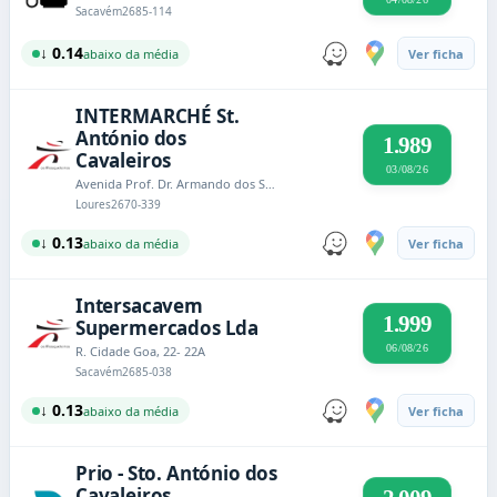
Sacavém
2685-114
↓ 0.14
abaixo da média
Ver ficha
INTERMARCHÉ St.
António dos
1.989
Cavaleiros
03/08/26
Avenida Prof. Dr. Armando dos Santos Ferreira
Loures
2670-339
↓ 0.13
abaixo da média
Ver ficha
Intersacavem
1.999
Supermercados Lda
06/08/26
R. Cidade Goa, 22- 22A
Sacavém
2685-038
↓ 0.13
abaixo da média
Ver ficha
Prio - Sto. António dos
Cavaleiros