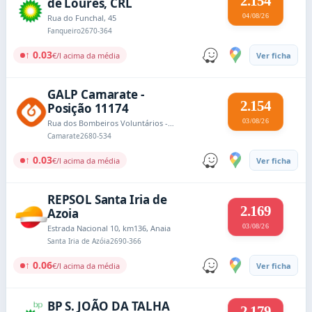
2.154
de Loures, CRL
04/08/26
Rua do Funchal, 45
Fanqueiro
2670-364
↑ 0.03
€/l acima da média
Ver ficha
GALP Camarate -
2.154
Posição 11174
03/08/26
Rua dos Bombeiros Voluntários - Bairro de São Francisco
Camarate
2680-534
↑ 0.03
€/l acima da média
Ver ficha
REPSOL Santa Iria de
2.169
Azoia
03/08/26
Estrada Nacional 10, km136, Anaia
Santa Iria de Azóia
2690-366
↑ 0.06
€/l acima da média
Ver ficha
BP S. JOÃO DA TALHA
2.179