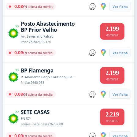
↑ 0.08
€/l acima da média
Ver ficha
Posto Abastecimento
2.199
BP Prior Velho
03/08/26
Av. Severiano Falcao
Prior Velho
2685-378
↑ 0.09
€/l acima da média
Ver ficha
BP Flamenga
2.199
R. Almirante Gago Coutinho, Flamenga
03/08/26
Frielas
2660-038
↑ 0.08
€/l acima da média
Ver ficha
SETE CASAS
2.219
EN 374
05/08/26
Loures - Sete Casas
2670-000
↑ 0.09
€/l acima da média
Ver ficha