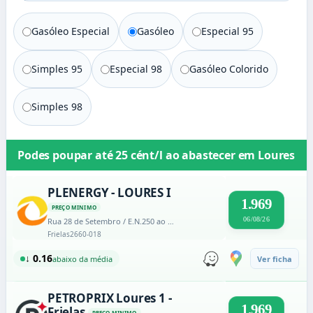
Gasóleo Especial
Gasóleo
Especial 95
Simples 95
Especial 98
Gasóleo Colorido
Simples 98
Podes poupar até
25 cént/l
ao abastecer em
Loures
PLENERGY - LOURES I
1.969
PREÇO MINIMO
06/08/26
Rua 28 de Setembro / E.N.250 ao km 29,120 (lado esquerdo)
Frielas
2660-018
↓ 0.16
abaixo da média
Ver ficha
PETROPRIX Loures 1 -
1.969
Frielas
PREÇO MINIMO