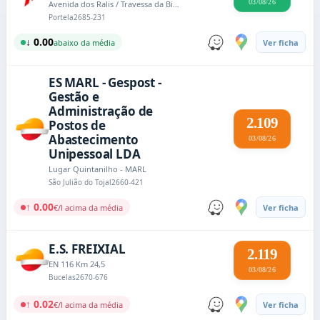
03/08/26
Avenida dos Ralis / Travessa da Bica
Portela
2685-231
↓ 0.00
abaixo da média
Ver ficha
ES MARL - Gespost -
Gestão e
Administração de
2.109
Postos de
Abastecimento
03/08/26
Unipessoal LDA
Lugar Quintanilho - MARL
São Julião do Tojal
2660-421
↑ 0.00
€/l acima da média
Ver ficha
E.S. FREIXIAL
2.119
EN 116 Km 24,5
03/08/26
Bucelas
2670-676
↑ 0.02
€/l acima da média
Ver ficha