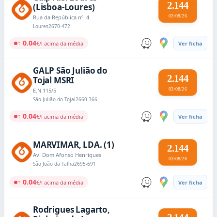
2.144
(Lisboa-Loures)
03/08/26
Rua da República nº. 4
Loures
2670-472
↑ 0.04
€/l acima da média
Ver ficha
GALP São Julião do
2.144
Tojal MSRI
03/08/26
E.N.115/5
São Julião do Tojal
2660-366
↑ 0.04
€/l acima da média
Ver ficha
MARVIMAR, LDA. (1)
2.144
Av. Dom Afonso Henriques
03/08/26
São João da Talha
2695-691
↑ 0.04
€/l acima da média
Ver ficha
Rodrigues Lagarto,