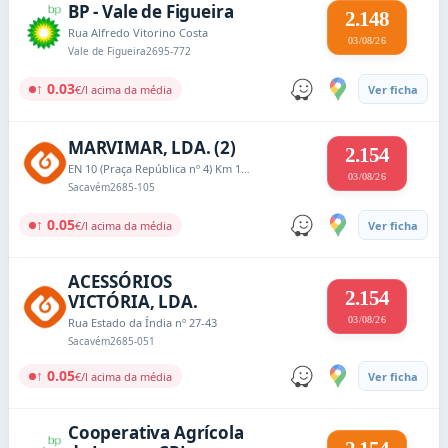
BP - Vale de Figueira
2.148
Rua Alfredo Vitorino Costa
03/08/26
Vale de Figueira
2695-772
↑ 0.03
€/l acima da média
Ver ficha
MARVIMAR, LDA. (2)
2.154
EN 10 (Praça República nº 4) Km 141,9
03/08/26
Sacavém
2685-105
↑ 0.05
€/l acima da média
Ver ficha
ACESSÓRIOS
2.154
VICTÓRIA, LDA.
03/08/26
Rua Estado da Índia nº 27-43
Sacavém
2685-051
↑ 0.05
€/l acima da média
Ver ficha
Cooperativa Agrícola