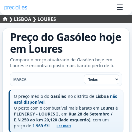
☰
precioil.es
❯
LISBOA
❯ LOURES
Preço do
Gasóleo
hoje
em
Loures
Compara o preço atualizado de Gasóleo hoje em
Loures e encontra o posto mais barato perto de ti.
Marca
MARCA
O preço médio do
Gasóleo
no distrito de
Lisboa
não
está disponível
.
O posto com o combustível mais barato em
Loures
é
PLENERGY - LOURES I
, em
Rua 28 de Setembro /
E.N.250 ao km 29,120 (lado esquerdo)
, com um
preço de
1.969 €/l
.
..
Ler mais