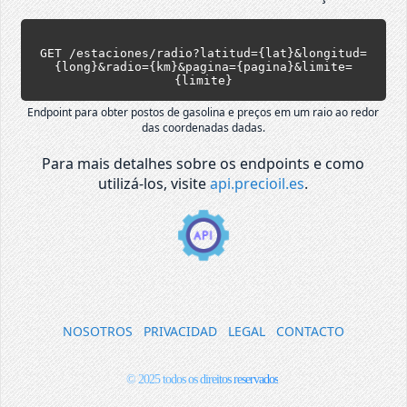
GET /estaciones/radio?latitud={lat}&longitud=
{long}&radio={km}&pagina={pagina}&limite=
{limite}
Endpoint para obter postos de gasolina e preços em um raio ao redor
das coordenadas dadas.
Para mais detalhes sobre os endpoints e como
utilizá-los, visite
api.precioil.es
.
NOSOTROS
PRIVACIDAD
LEGAL
CONTACTO
© 2025 todos os direitos reservados