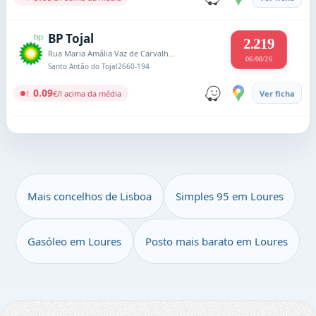
BP Tojal
2.219
Rua Maria Amália Vaz de Carvalho, Casal da Confeiteira
06/08/26
Santo Antão do Tojal
2660-194
↑ 0.09
€/l acima da média
Ver ficha
Mais concelhos de Lisboa
Simples 95 em Loures
Gasóleo em Loures
Posto mais barato em Loures