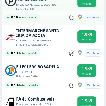
06/08/26
EN 250 AO KM 29,230, LADO ESQUERDO
Frielas
2660-001
↓ 0.16
abaixo da média
Ver ficha
INTERMARCHÉ SANTA
1.989
IRIA DA AZÓIA
03/08/26
Rua Afonso de Albuquerque
Santa Iria da Azóia
2690-340
↓ 0.13
abaixo da média
Ver ficha
E.LECLERC BOBADELA
1.989
EN 10, Km 140
03/08/26
Bobadela
2695-444
↓ 0.13
abaixo da média
Ver ficha
PA 4L Combustiveis
1.989
Rua Salvador Allende, nº 9-A
04/08/26