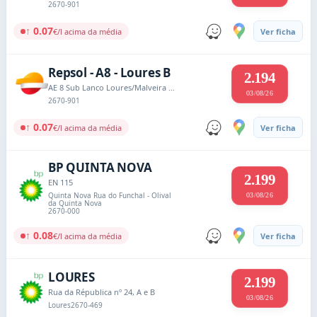
2670-901
↑ 0.07
€/l acima da média
Ver ficha
Repsol - A8 - Loures B
2.194
AE 8 Sub Lanco Loures/Malveira Km 13,95
03/08/26
2670-901
↑ 0.07
€/l acima da média
Ver ficha
BP QUINTA NOVA
2.199
EN 115
Quinta Nova Rua do Funchal - Olival
03/08/26
da Quinta Nova
2670-000
↑ 0.08
€/l acima da média
Ver ficha
LOURES
2.199
Rua da Républica nº 24, A e B
03/08/26
Loures
2670-469