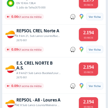
EN 10 Km 138,4
03/08/26
S. João da Talha
2670-000
↑ 0.06
€/l acima da média
Ver ficha
REPSOL CREL Norte A
2.194
A 9 km 21, Sub Lanco Loures/Bucelas
03/08/26
2670-901
↑ 0.09
€/l acima da média
Ver ficha
E.S. CREL NORTE B
2.194
A.S.
03/08/26
A 9 km21 Sub Lanco Bucelas/Loures
2670-901
↑ 0.09
€/l acima da média
Ver ficha
REPSOL - A8 - Loures A
2.194
AE 8 Sub Lanco Loures/Malveira Km 13,95
03/08/26