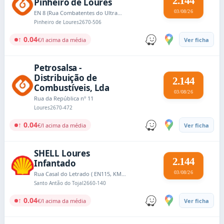
2.144
Pinheiro de Loures
03/08/26
EN 8 (Rua Combatentes do Ultramar nº 15) Km 8,16
Pinheiro de Loures
2670-506
↑ 0.04
€/l acima da média
Ver ficha
Petrosalsa -
Distribuição de
2.144
Combustíveis, Lda
03/08/26
Rua da República nº 11
Loures
2670-472
↑ 0.04
€/l acima da média
Ver ficha
SHELL Loures
2.144
Infantado
03/08/26
Rua Casal do Letrado ( EN115, KM 82+300E), Infantado – Loures
Santo Antão do Tojal
2660-140
↑ 0.04
€/l acima da média
Ver ficha