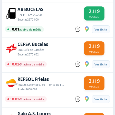
AB BUCELAS
2.119
E.N 116 Km 29,250
05/08/26
Bucelas
2670-000
↓ 0.01
abaixo da média
Ver ficha
CEPSA Bucelas
2.119
Rua Luís de Camões
03/08/26
Bucelas
2670-662
↑ 0.02
€/l acima da média
Ver ficha
REPSOL Frielas
2.119
Rua 28 Setembro, 56 - Fonte de Frielas
03/08/26
Frielas
2660-001
↑ 0.02
€/l acima da média
Ver ficha
Galp A.S. Loures