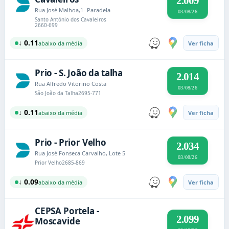
2.009
Rua José Malhoa,1- Paradela
03/08/26
Santo António dos Cavaleiros
2660-699
↓ 0.11
abaixo da média
Ver ficha
Prio - S. João da talha
2.014
Rua Alfredo Vitorino Costa
03/08/26
São João da Talha
2695-771
↓ 0.11
abaixo da média
Ver ficha
Prio - Prior Velho
2.034
Rua José Fonseca Carvalho, Lote 5
03/08/26
Prior Velho
2685-869
↓ 0.09
abaixo da média
Ver ficha
CEPSA Portela -
2.099
Moscavide