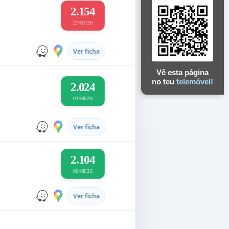
2.154
27/07/26
Ver ficha
Vê esta página
no teu
telemóvel!
2.024
03/08/26
Ver ficha
2.104
06/08/26
Ver ficha