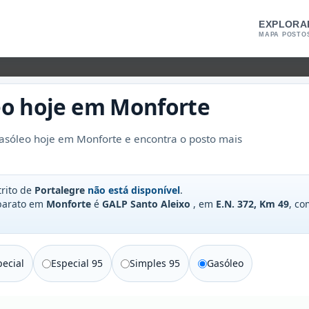
EXPLORA
MAPA POSTO
eo
hoje em
Monforte
asóleo hoje em Monforte e encontra o posto mais
trito de
Portalegre
não está disponível
.
 barato em
Monforte
é
GALP Santo Aleixo
, em
E.N. 372, Km 49
, c
ecial
Especial 95
Simples 95
Gasóleo