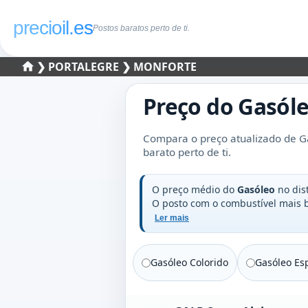
precioil.es
Postos baratos perto de ti.
❯
PORTALEGRE
❯ MONFORTE
Preço do
Gasól
Compara o preço atualizado de G
barato perto de ti.
O preço médio do
Gasóleo
no dis
O posto com o combustível mais
Ler mais
Gasóleo Colorido
Gasóleo Esp