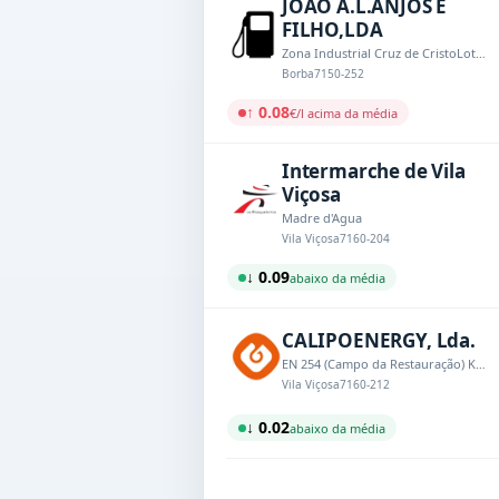
JOAO A.L.ANJOS E
FILHO,LDA
Zona Industrial Cruz de CristoLote 66
Borba
7150-252
↑ 0.08
€/l acima da média
Intermarche de Vila
Viçosa
Madre d'Agua
Vila Viçosa
7160-204
↓ 0.09
abaixo da média
CALIPOENERGY, Lda.
EN 254 (Campo da Restauração) Km 0,65
Vila Viçosa
7160-212
↓ 0.02
abaixo da média