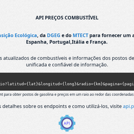
API PREÇOS COMBUSTÍVEL
nsição Ecológica
, da
DGEG
e do
MTECT
para fornecer um a
Espanha, Portugal,Itália e França.
os atualizados de combustíveis e informações dos postos de
unificada e confiável de informação.
io?latitud={lat}&longitud={long}&radio={km}&pagina={pagi
nt para obter postos de gasolina e preços em um raio ao redor das coordenadas
 detalhes sobre os endpoints e como utilizá-los, visite
api.p