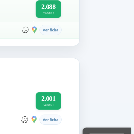
2.088
03/08/26
Ver ficha
2.001
04/08/26
Ver ficha