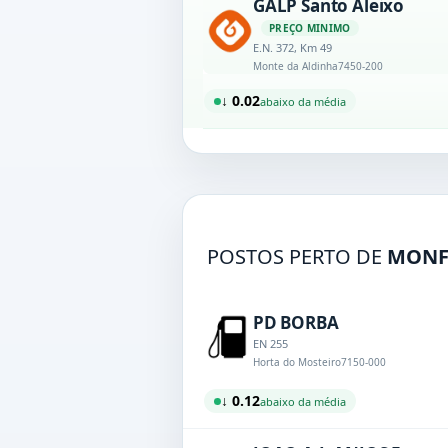
GALP Santo Aleixo
PREÇO MINIMO
E.N. 372, Km 49
Monte da Aldinha
7450-200
↓ 0.02
abaixo da média
POSTOS PERTO DE
MONF
PD BORBA
EN 255
Horta do Mosteiro
7150-000
↓ 0.12
abaixo da média