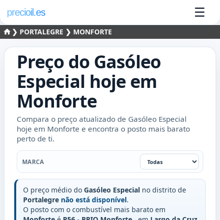
☰
precioil.es
❯
PORTALEGRE
❯ MONFORTE
Preço do
Gasóleo
Especial
hoje em
Monforte
Compara o preço atualizado de Gasóleo Especial
hoje em Monforte e encontra o posto mais barato
perto de ti.
Marca
MARCA
O preço médio do
Gasóleo Especial
no distrito de
Portalegre
não está disponível
.
O posto com o combustível mais barato em
Monforte
é
P56 - PRIO Monforte
, em
Largo da Cruz