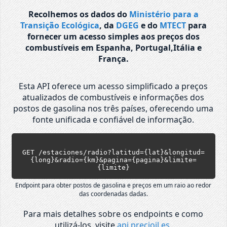
Recolhemos os dados do
Ministério para a
Transição Ecológica
, da
DGEG
e do
MTECT
para
fornecer um acesso simples aos preços dos
combustíveis em Espanha, Portugal,Itália e
França.
Esta API oferece um acesso simplificado a preços
atualizados de combustíveis e informações dos
postos de gasolina nos três países, oferecendo uma
fonte unificada e confiável de informação.
GET /estaciones/radio?latitud={lat}&longitud=
{long}&radio={km}&pagina={pagina}&limite=
{limite}
Endpoint para obter postos de gasolina e preços em um raio ao redor
das coordenadas dadas.
Para mais detalhes sobre os endpoints e como
utilizá-los, visite
api.precioil.es
.