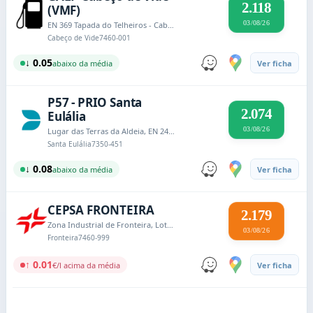
2.118
(VMF)
03/08/26
EN 369 Tapada do Telheiros - Cabeço de Vide
Cabeço de Vide
7460-001
↓ 0.05
abaixo da média
Ver ficha
P57 - PRIO Santa
2.074
Eulália
03/08/26
Lugar das Terras da Aldeia, EN 246 Santa Eulália
Santa Eulália
7350-451
↓ 0.08
abaixo da média
Ver ficha
CEPSA FRONTEIRA
2.179
Zona Industrial de Fronteira, Lote 43
03/08/26
Fronteira
7460-999
↑ 0.01
€/l acima da média
Ver ficha