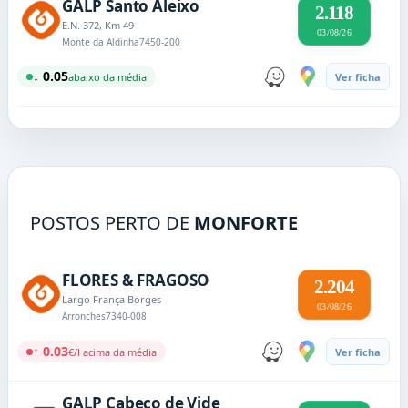
GALP Santo Aleixo
2.118
E.N. 372, Km 49
03/08/26
Monte da Aldinha
7450-200
↓ 0.05
abaixo da média
Ver ficha
POSTOS PERTO DE
MONFORTE
FLORES & FRAGOSO
2.204
Largo França Borges
03/08/26
Arronches
7340-008
↑ 0.03
€/l acima da média
Ver ficha
GALP Cabeço de Vide