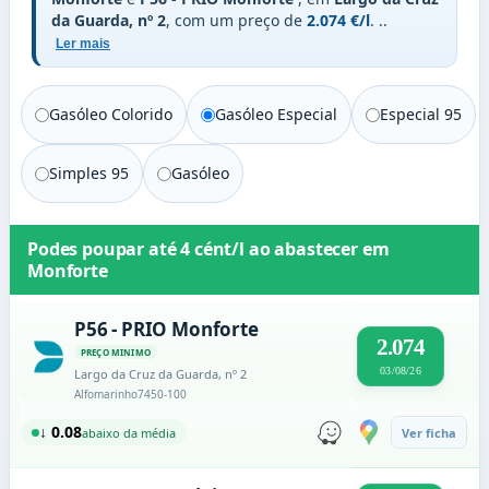
da Guarda, nº 2
, com um preço de
2.074 €/l
.
..
Ler mais
Gasóleo Colorido
Gasóleo Especial
Especial 95
Simples 95
Gasóleo
Podes poupar até
4 cént/l
ao abastecer em
Monforte
P56 - PRIO Monforte
2.074
PREÇO MINIMO
03/08/26
Largo da Cruz da Guarda, nº 2
Alfomarinho
7450-100
↓ 0.08
abaixo da média
Ver ficha