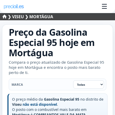
☰
precioil.es
❯
VISEU
❯ MORTÁGUA
Preço da
Gasolina
Especial 95
hoje em
Mortágua
Compara o preço atualizado de Gasolina Especial 95
hoje em Mortágua e encontra o posto mais barato
perto de ti.
Marca
MARCA
O preço médio da
Gasolina Especial 95
no distrito de
Viseu
não está disponível
.
O posto com o combustível mais barato em
Mortágua
é
COMBSANTOS VALE DA MATA