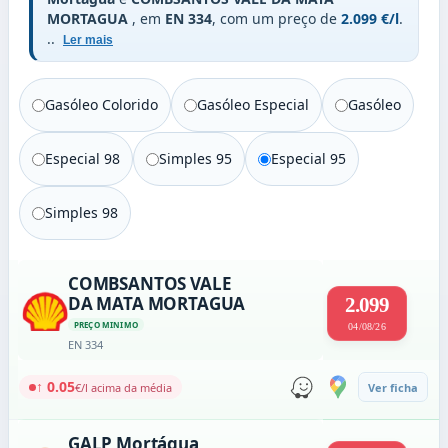
MORTAGUA
, em
EN 334
, com um preço de
2.099 €/l
.
..
Ler mais
Gasóleo Colorido
Gasóleo Especial
Gasóleo
Especial 98
Simples 95
Especial 95
Simples 98
COMBSANTOS VALE
DA MATA MORTAGUA
2.099
PREÇO MINIMO
04/08/26
EN 334
↑ 0.05
€/l acima da média
Ver ficha
GALP Mortágua