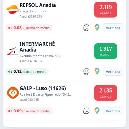
REPSOL Anadia
2.119
Praça do municipio
03/08/26
Anadia
3780-215
↑ 0.08
€/l acima da média
Ver ficha
INTERMARCHÉ
1.917
Anadia
05/08/26
Avenida Monte Crasto, nº.2
Anadia
3780-305
↓ 0.12
abaixo da média
Ver ficha
GALP - Luso (11626)
2.135
Rua José Duarte Figueiredo (EN 234)
28/07/26
Luso
3050-235
↑ 0.09
€/l acima da média
Ver ficha