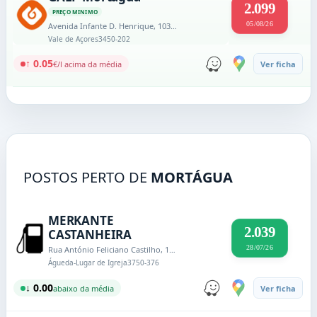
2.099
PREÇO MINIMO
05/08/26
Avenida Infante D. Henrique, 103A - Vale de Açores
Vale de Açores
3450-202
↑ 0.05
€/l acima da média
Ver ficha
POSTOS PERTO DE
MORTÁGUA
MERKANTE
2.039
CASTANHEIRA
28/07/26
Rua António Feliciano Castilho, 1016
Águeda-Lugar de Igreja
3750-376
↓ 0.00
abaixo da média
Ver ficha