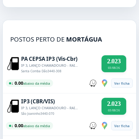
POSTOS PERTO DE
MORTÁGUA
PA CEPSA IP3 (Vis-Cbr)
2.023
IP 3, LANÇO CHAMADOURO - RAIVA (ANTIGA EN2), KM 222,100
03/08/26
Santa Comba Dão
3440-308
↓ 0.00
abaixo da média
Ver ficha
IP3 (CBR/VIS)
2.023
IP 3, LANÇO CHAMADOURO - RAIVA (ANTIGA EN2), KM 222,100
03/08/26
São Joaninho
3440-070
↓ 0.00
abaixo da média
Ver ficha