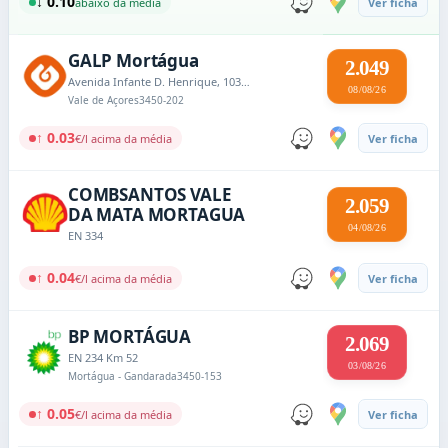
↓ 0.10
abaixo da média
Ver ficha
GALP Mortágua
2.049
Avenida Infante D. Henrique, 103A - Vale de Açores
08/08/26
Vale de Açores
3450-202
↑ 0.03
€/l acima da média
Ver ficha
COMBSANTOS VALE
2.059
DA MATA MORTAGUA
04/08/26
EN 334
↑ 0.04
€/l acima da média
Ver ficha
BP MORTÁGUA
2.069
EN 234 Km 52
03/08/26
Mortágua - Gandarada
3450-153
↑ 0.05
€/l acima da média
Ver ficha