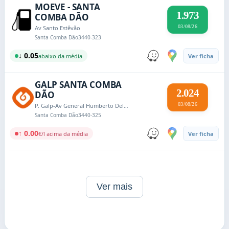
MOEVE - SANTA
1.973
COMBA DÃO
03/08/26
Av Santo Estêvão
Santa Comba Dão
3440-323
↓ 0.05
abaixo da média
Ver ficha
GALP SANTA COMBA
2.024
DÃO
03/08/26
P. Galp-Av General Humberto Delgado
Santa Comba Dão
3440-325
↑ 0.00
€/l acima da média
Ver ficha
Ver mais