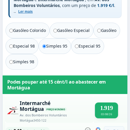
Bombeiros Voluntários
, com um preço de
1.919 €/l
.
..
Ler mais
Gasóleo Colorido
Gasóleo Especial
Gasóleo
Especial 98
Simples 95
Especial 95
Simples 98
Podes poupar até
15 cént/l
ao abastecer em
Mortágua
Intermarché
1.919
Mortágua
PREÇO MINIMO
03/08/26
Av. dos Bombeiros Voluntários
Mortágua
3450-122