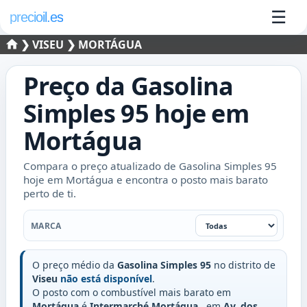
☰
precioil.es
❯
VISEU
❯ MORTÁGUA
Preço da
Gasolina
Simples 95
hoje em
Mortágua
Compara o preço atualizado de Gasolina Simples 95
hoje em Mortágua e encontra o posto mais barato
perto de ti.
Marca
MARCA
O preço médio da
Gasolina Simples 95
no distrito de
Viseu
não está disponível
.
O posto com o combustível mais barato em
Mortágua
é
Intermarché Mortágua
, em
Av. dos