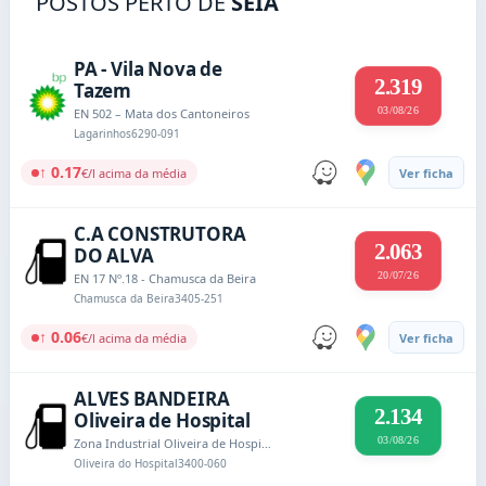
POSTOS PERTO DE
SEIA
PA - Vila Nova de
2.319
Tazem
03/08/26
EN 502 – Mata dos Cantoneiros
Lagarinhos
6290-091
↑ 0.17
€/l acima da média
Ver ficha
C.A CONSTRUTORA
2.063
DO ALVA
20/07/26
EN 17 Nº.18 - Chamusca da Beira
Chamusca da Beira
3405-251
↑ 0.06
€/l acima da média
Ver ficha
ALVES BANDEIRA
2.134
Oliveira de Hospital
03/08/26
Zona Industrial Oliveira de Hospital
Oliveira do Hospital
3400-060