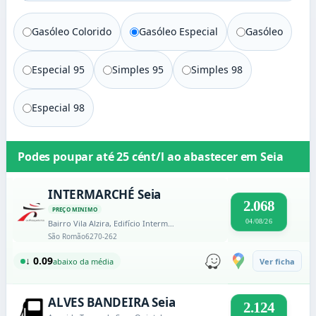
Gasóleo Colorido
Gasóleo Especial
Gasóleo
Especial 95
Simples 95
Simples 98
Especial 98
Podes poupar até
25 cént/l
ao abastecer em
Seia
INTERMARCHÉ Seia
2.068
PREÇO MINIMO
04/08/26
Bairro Vila Alzira, Edifício Intermarché
São Romão
6270-262
↓ 0.09
abaixo da média
Ver ficha
ALVES BANDEIRA Seia
2.124