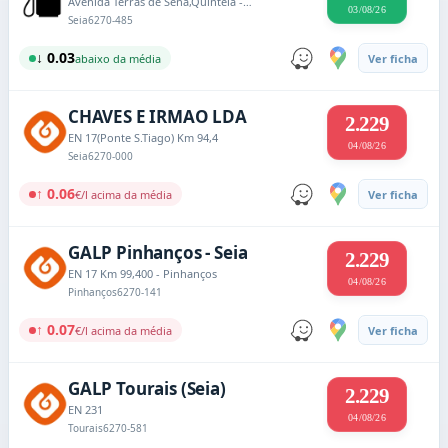
Avenida Terras de Sena,Quintela - Zona Industrial Bairro Santa Cruz
03/08/26
Seia
6270-485
↓ 0.03
abaixo da média
Ver ficha
CHAVES E IRMAO LDA
2.229
EN 17(Ponte S.Tiago) Km 94,4
04/08/26
Seia
6270-000
↑ 0.06
€/l acima da média
Ver ficha
GALP Pinhanços - Seia
2.229
EN 17 Km 99,400 - Pinhanços
04/08/26
Pinhanços
6270-141
↑ 0.07
€/l acima da média
Ver ficha
GALP Tourais (Seia)
2.229
EN 231
04/08/26
Tourais
6270-581