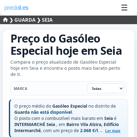
☰
precioil.es
❯
GUARDA
❯ SEIA
Preço do
Gasóleo
Especial
hoje em
Seia
Compara o preço atualizado de Gasóleo Especial
hoje em Seia e encontra o posto mais barato perto
de ti.
Marca
MARCA
O preço médio do
Gasóleo Especial
no distrito de
Guarda
não está disponível
.
O posto com o combustível mais barato em
Seia
é
INTERMARCHÉ Seia
, em
Bairro Vila Alzira, Edifício
Intermarché
, com um preço de
2.068 €/l
.
..
Ler mais