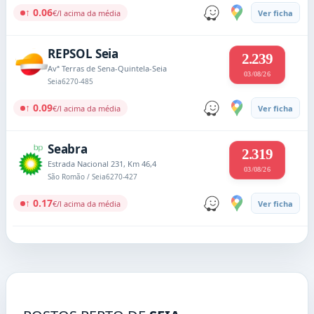
↑ 0.06
€/l acima da média
Ver ficha
REPSOL Seia
2.239
Avª Terras de Sena-Quintela-Seia
03/08/26
Seia
6270-485
↑ 0.09
€/l acima da média
Ver ficha
Seabra
2.319
Estrada Nacional 231, Km 46,4
03/08/26
São Romão / Seia
6270-427
↑ 0.17
€/l acima da média
Ver ficha