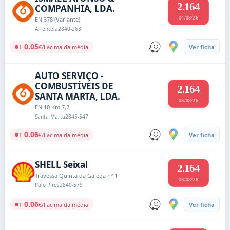
2.164
COMPANHIA, LDA.
04/08/26
EN 378 (Variante)
Arrentela
2840-263
↑ 0.05
€/l acima da média
Ver ficha
AUTO SERVIÇO -
COMBUSTÍVEIS DE
2.164
SANTA MARTA, LDA.
03/08/26
EN 10 Km 7,2
Santa Marta
2845-547
↑ 0.06
€/l acima da média
Ver ficha
SHELL Seixal
2.164
Travessa Quinta da Galega nº 1
03/08/26
Paio Pires
2840-579
↑ 0.06
€/l acima da média
Ver ficha