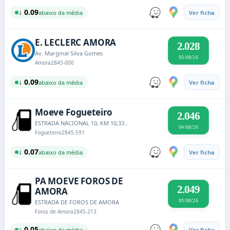
↓ 0.09
abaixo da média
Ver ficha
E. LECLERC AMORA
2.028
Av. Marginal Silva Gomes
03/08/26
Amora
2845-000
↓ 0.09
abaixo da média
Ver ficha
Moeve Fogueteiro
2.046
ESTRADA NACIONAL 10, KM 10,330, LUGAR DE RIO JUDEU, FOGUETEIRO
04/08/26
Fogueteiro
2845-591
↓ 0.07
abaixo da média
Ver ficha
PA MOEVE FOROS DE
2.049
AMORA
03/08/26
ESTRADA DE FOROS DE AMORA
Foros de Amora
2845-213
↓ 0.05
abaixo da média
Ver ficha