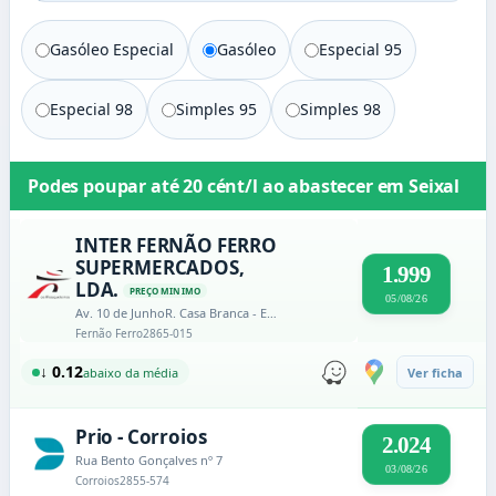
Gasóleo Especial
Gasóleo
Especial 95
Especial 98
Simples 95
Simples 98
Podes poupar até
20 cént/l
ao abastecer em
Seixal
INTER FERNÃO FERRO
SUPERMERCADOS,
1.999
LDA.
PREÇO MINIMO
05/08/26
Av. 10 de JunhoR. Casa Branca - Edificio Intermarche
Fernão Ferro
2865-015
↓ 0.12
abaixo da média
Ver ficha
Prio - Corroios
2.024
Rua Bento Gonçalves nº 7
03/08/26
Corroios
2855-574