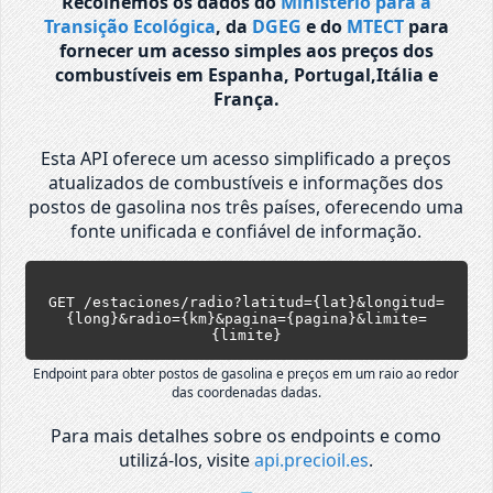
Recolhemos os dados do
Ministério para a
Transição Ecológica
, da
DGEG
e do
MTECT
para
fornecer um acesso simples aos preços dos
combustíveis em Espanha, Portugal,Itália e
França.
Esta API oferece um acesso simplificado a preços
atualizados de combustíveis e informações dos
postos de gasolina nos três países, oferecendo uma
fonte unificada e confiável de informação.
GET /estaciones/radio?latitud={lat}&longitud=
{long}&radio={km}&pagina={pagina}&limite=
{limite}
Endpoint para obter postos de gasolina e preços em um raio ao redor
das coordenadas dadas.
Para mais detalhes sobre os endpoints e como
utilizá-los, visite
api.precioil.es
.