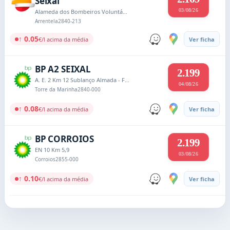
Seixal
03/08/26
Alameda dos Bombeiros Voluntários
Arrentela
2840-213
↑ 0.05
€/l acima da média
Ver ficha
BP A2 SEIXAL
2.199
A. E. 2 Km 12 Sublanço Almada - Fogueteiro
04/08/26
Torre da Marinha
2840-000
↑ 0.08
€/l acima da média
Ver ficha
BP CORROIOS
2.199
EN 10 Km 5,9
03/08/26
Corroios
2855-000
↑ 0.10
€/l acima da média
Ver ficha