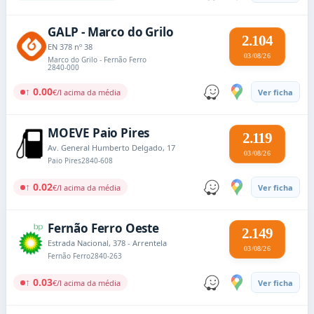
GALP - Marco do Grilo
2.104
EN 378 nº 38
03/08/26
Marco do Grilo - Fernão Ferro
2840-000
↑ 0.00
€/l acima da média
Ver ficha
MOEVE Paio Pires
2.119
Av. General Humberto Delgado, 17
03/08/26
Paio Pires
2840-608
↑ 0.02
€/l acima da média
Ver ficha
Fernão Ferro Oeste
2.149
Estrada Nacional, 378 - Arrentela
03/08/26
Fernão Ferro
2840-263
↑ 0.03
€/l acima da média
Ver ficha