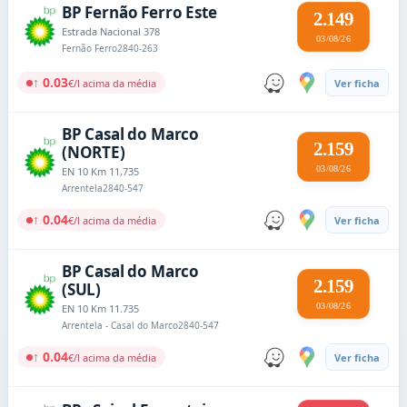
BP Fernão Ferro Este
2.149
Estrada Nacional 378
03/08/26
Fernão Ferro
2840-263
↑ 0.03
€/l acima da média
Ver ficha
BP Casal do Marco
2.159
(NORTE)
03/08/26
EN 10 Km 11,735
Arrentela
2840-547
↑ 0.04
€/l acima da média
Ver ficha
BP Casal do Marco
2.159
(SUL)
03/08/26
EN 10 Km 11.735
Arrentela - Casal do Marco
2840-547
↑ 0.04
€/l acima da média
Ver ficha