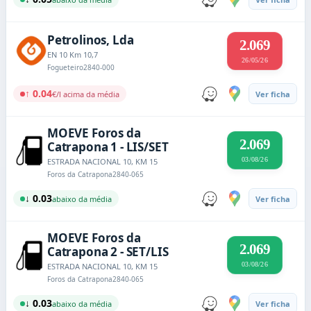
Petrolinos, Lda
2.069
EN 10 Km 10,7
26/05/26
Fogueteiro
2840-000
↑ 0.04
€/l acima da média
Ver ficha
MOEVE Foros da
2.069
Catrapona 1 - LIS/SET
03/08/26
ESTRADA NACIONAL 10, KM 15
Foros da Catrapona
2840-065
↓ 0.03
abaixo da média
Ver ficha
MOEVE Foros da
2.069
Catrapona 2 - SET/LIS
03/08/26
ESTRADA NACIONAL 10, KM 15
Foros da Catrapona
2840-065
↓ 0.03
abaixo da média
Ver ficha