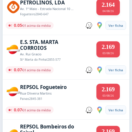
PETROLINOS, LDA
2.164
Av. 1º Maio - Estrada Nacional 10 Km 10.7 - Lado Esq.
04/08/26
Fogueteiro
2840-647
↑ 0.05
€/l acima da média
Ver ficha
E.S. STA. MARTA
2.169
CORROIOS
03/08/26
Av. Rui Gracio
Stª Marta do Pinhal
2855-577
↑ 0.07
€/l acima da média
Ver ficha
REPSOL Fogueteiro
2.169
Rua Oliveira Martins
03/08/26
Paivas
2845-381
↑ 0.07
€/l acima da média
Ver ficha
REPSOL Bombeiros do
2.169