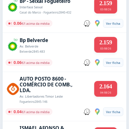
BP - Seixal Fogueteiro
2.159
Interface Seixal
03/08/26
Casal do Marco - Fogueteiro
2840-432
↑ 0.06
€/l acima da média
Ver ficha
Bp Belverde
2.159
Av. Belverde
03/08/26
Belverde
2845-483
↑ 0.06
€/l acima da média
Ver ficha
AUTO POSTO 8600 -
COMÉRCIO DE COMB.,
2.164
LDA.
04/08/26
Av. Libertadores Timor Leste
Fogueteiro
2845-146
↑ 0.04
€/l acima da média
Ver ficha
ISMAEL AFONSO &