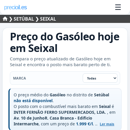
☰
precioil.es
❯
SETÚBAL
❯ SEIXAL
Preço do
Gasóleo
hoje
em
Seixal
Compara o preço atualizado de Gasóleo hoje em
Seixal e encontra o posto mais barato perto de ti.
Marca
MARCA
O preço médio do
Gasóleo
no distrito de
Setúbal
não está disponível
.
O posto com o combustível mais barato em
Seixal
é
INTER FERNÃO FERRO SUPERMERCADOS, LDA.
, em
Av. 10 de JunhoR. Casa Branca - Edificio
Intermarche
, com um preço de
1.999 €/l
.
..
Ler mais