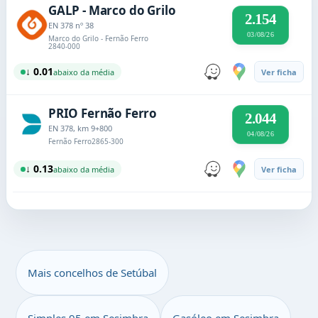
GALP - Marco do Grilo
2.154
EN 378 nº 38
03/08/26
Marco do Grilo - Fernão Ferro
2840-000
↓ 0.01
abaixo da média
Ver ficha
PRIO Fernão Ferro
2.044
EN 378, km 9+800
04/08/26
Fernão Ferro
2865-300
↓ 0.13
abaixo da média
Ver ficha
Mais concelhos de Setúbal