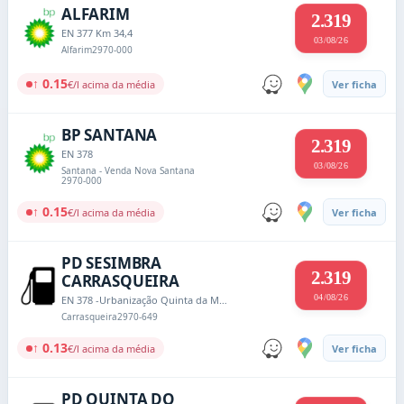
ALFARIM
2.319
EN 377 Km 34,4
03/08/26
Alfarim
2970-000
↑ 0.15
€/l acima da média
Ver ficha
BP SANTANA
2.319
EN 378
03/08/26
Santana - Venda Nova Santana
2970-000
↑ 0.15
€/l acima da média
Ver ficha
PD SESIMBRA
2.319
CARRASQUEIRA
04/08/26
EN 378 -Urbanização Quinta da Mesquita
Carrasqueira
2970-649
↑ 0.13
€/l acima da média
Ver ficha
PD QUINTA DO