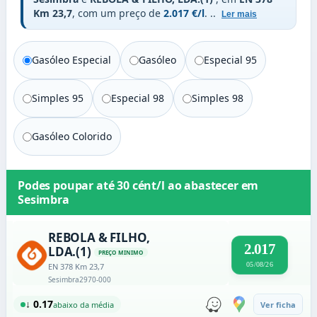
Km 23,7
, com um preço de
2.017 €/l
.
..
Ler mais
Gasóleo Especial
Gasóleo
Especial 95
Simples 95
Especial 98
Simples 98
Gasóleo Colorido
Podes poupar até
30 cént/l
ao abastecer em
Sesimbra
REBOLA & FILHO,
2.017
LDA.(1)
PREÇO MINIMO
05/08/26
EN 378 Km 23,7
Sesimbra
2970-000
↓ 0.17
abaixo da média
Ver ficha