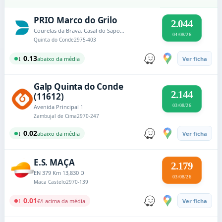
PRIO Marco do Grilo
2.044
Courelas da Brava, Casal do Sapo, Marco do Grilo
04/08/26
Quinta do Conde
2975-403
↓ 0.13
abaixo da média
Ver ficha
Galp Quinta do Conde
2.144
(11612)
03/08/26
Avenida Principal 1
Zambujal de Cima
2970-247
↓ 0.02
abaixo da média
Ver ficha
E.S. MAÇA
2.179
EN 379 Km 13,830 D
03/08/26
Maca Castelo
2970-139
↑ 0.01
€/l acima da média
Ver ficha