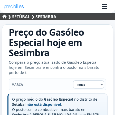
☰
precioil.es
❯
SETÚBAL
❯ SESIMBRA
Preço do
Gasóleo
Especial
hoje em
Sesimbra
Compara o preço atualizado de Gasóleo Especial
hoje em Sesimbra e encontra o posto mais barato
perto de ti.
Marca
MARCA
O preço médio do
Gasóleo Especial
no distrito de
Setúbal
não está disponível
.
O posto com o combustível mais barato em
Sesimbra
é
REBOLA & FILHO, LDA.(1)
, em
EN 378