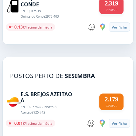
2.319
CONDE
04/08/26
EN 10, Km 19
Quinta do Conde
2975-403
↑ 0.13
€/l acima da média
Ver ficha
POSTOS PERTO DE
SESIMBRA
E.S. BREJOS AZEITAO
2.179
A
03/08/26
EN 10 - Km24 - Norte-Sul
Azeitão
2925-742
↑ 0.01
€/l acima da média
Ver ficha