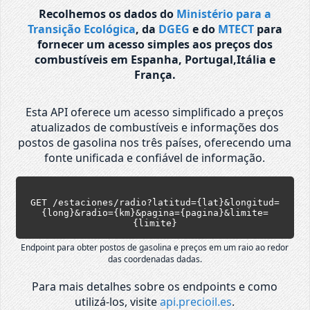
Recolhemos os dados do
Ministério para a
Transição Ecológica
, da
DGEG
e do
MTECT
para
fornecer um acesso simples aos preços dos
combustíveis em Espanha, Portugal,Itália e
França.
Esta API oferece um acesso simplificado a preços
atualizados de combustíveis e informações dos
postos de gasolina nos três países, oferecendo uma
fonte unificada e confiável de informação.
GET /estaciones/radio?latitud={lat}&longitud=
{long}&radio={km}&pagina={pagina}&limite=
{limite}
Endpoint para obter postos de gasolina e preços em um raio ao redor
das coordenadas dadas.
Para mais detalhes sobre os endpoints e como
utilizá-los, visite
api.precioil.es
.