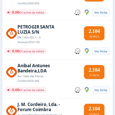
Coimbra
3000-000
↑ 0.00
€/l acima da média
Ver ficha
PETROGIR SANTA
2.104
LUZIA S/N
06/08/26
EN 1-Km 201,1 - S
Souselas
3050-106
↑ 0.00
€/l acima da média
Ver ficha
Anibal Antunes
2.104
Bandeira,LDA
07/08/26
Av.ª Vale das Flores
Coimbra
3030-486
↑ 0.00
€/l acima da média
Ver ficha
J. M. Cordeiro, Lda. -
2.104
Forum Coimbra
03/08/26
Av. José Bonifácio de Andrade e Silva