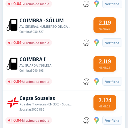
↑ 0.04
€/l acima da média
Ver ficha
COIMBRA - SÓLUM
2.119
AV. GENERAL HUMBERTO DELGADO
03/08/26
Coimbra
3030-327
↑ 0.04
€/l acima da média
Ver ficha
COIMBRA I
2.119
AV. GUARDA INGLESA
03/08/26
Coimbra
3040-193
↑ 0.04
€/l acima da média
Ver ficha
Cepsa Souselas
2.124
Rua dos Troviscais (EN 336) - Souselas
03/08/26
Souselas
3020-886
↑ 0.04
€/l acima da média
Ver ficha