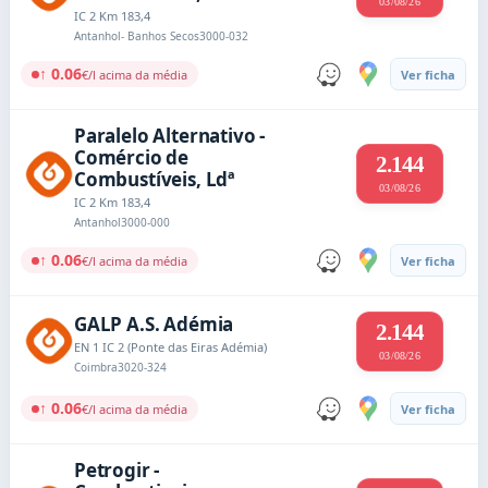
03/08/26
IC 2 Km 183,4
Antanhol- Banhos Secos
3000-032
↑ 0.06
€/l acima da média
Ver ficha
Paralelo Alternativo -
Comércio de
2.144
Combustíveis, Ldª
03/08/26
IC 2 Km 183,4
Antanhol
3000-000
↑ 0.06
€/l acima da média
Ver ficha
GALP A.S. Adémia
2.144
EN 1 IC 2 (Ponte das Eiras Adémia)
03/08/26
Coimbra
3020-324
↑ 0.06
€/l acima da média
Ver ficha
Petrogir -