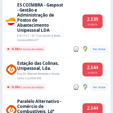
ES COIMBRA - Gespost
- Gestão e
Administração de
2.139
Postos de
Abastecimento
03/08/26
Unipessoal LDA
E N 111,1 - Stª Cruz (Junto à Academia do Choupal)
Coimbra
3000-477
↑ 0.06
€/l acima da média
Ver ficha
Estação das Colinas,
2.144
Unipessoal, Lda.
03/08/26
Rua Dr. Manuel Almeida e Sousa
Santa Cruz
3000-000
↑ 0.06
€/l acima da média
Ver ficha
Paralelo Alternativo -
Comércio de
2.144
Combustíveis, Ldª