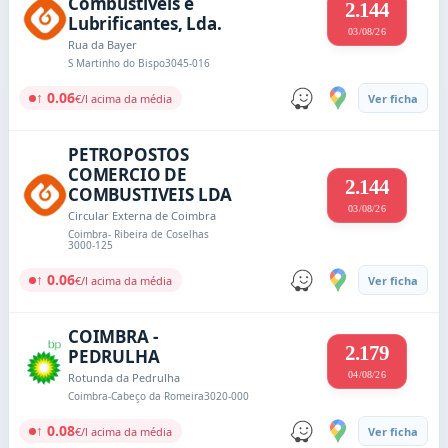
Combustiveis e
2.144
Lubrificantes, Lda.
03/08/26
Rua da Bayer
S Martinho do Bispo
3045-016
↑ 0.06
€/l acima da média
Ver ficha
PETROPOSTOS
COMERCIO DE
2.144
COMBUSTIVEIS LDA
03/08/26
Circular Externa de Coimbra
Coimbra- Ribeira de Coselhas
3000-125
↑ 0.06
€/l acima da média
Ver ficha
COIMBRA -
2.179
PEDRULHA
04/08/26
Rotunda da Pedrulha
Coimbra-Cabeço da Romeira
3020-000
↑ 0.08
€/l acima da média
Ver ficha