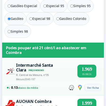
Gasóleo Especial
Especial 95
Simples 95
Gasóleo
Especial 98
Gasóleo Colorido
Simples 98
Podes poupar até
21 cént/l
ao abastecer em
Coimbra
Intermarché Santa
1.969
Clara
PREÇO MINIMO
05/08/26
R. Central da Mesura, nº35
Mesura
3040-197
↓ 0.13
abaixo da média
Ver ficha
AUCHAN Coimbra
1.999