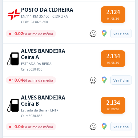
POSTO DA CIDREIRA
2.124
EN.111-KM 35,100 - CIDREIRA
04/08/26
CIDREIRA
3025-300
↑ 0.02
€/l acima da média
Ver ficha
ALVES BANDEIRA
2.134
Ceira A
03/08/26
ESTRADA DA BEIRA
Ceira
3030-853
↑ 0.04
€/l acima da média
Ver ficha
ALVES BANDEIRA
2.134
Ceira B
03/08/26
Estrada da Beira - EN17
Ceira
3030-853
↑ 0.04
€/l acima da média
Ver ficha