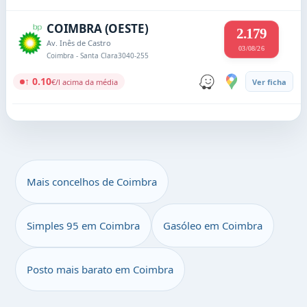
COIMBRA (OESTE)
2.179
Av. Inês de Castro
03/08/26
Coimbra - Santa Clara
3040-255
↑ 0.10
€/l acima da média
Ver ficha
Mais concelhos de Coimbra
Simples 95 em Coimbra
Gasóleo em Coimbra
Posto mais barato em Coimbra