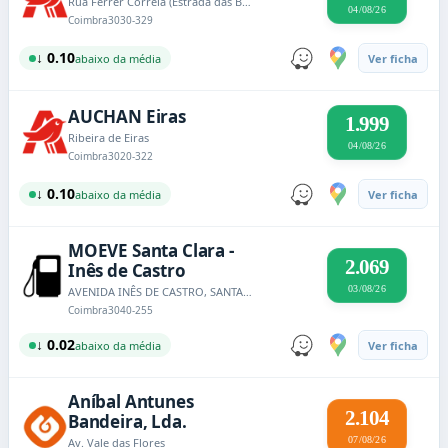
Rua Ferrer Correia (Estrada das Beiras)
04/08/26
Coimbra
3030-329
↓ 0.10
abaixo da média
Ver ficha
AUCHAN Eiras
1.999
Ribeira de Eiras
04/08/26
Coimbra
3020-322
↓ 0.10
abaixo da média
Ver ficha
MOEVE Santa Clara -
2.069
Inês de Castro
03/08/26
AVENIDA INÊS DE CASTRO, SANTA CLARA
Coimbra
3040-255
↓ 0.02
abaixo da média
Ver ficha
Aníbal Antunes
2.104
Bandeira, Lda.
07/08/26
Av. Vale das Flores