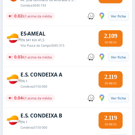
Coimbra
3040-193
↑ 0.02
€/l acima da média
Ver ficha
ES-AMEAL
2.109
EN 341 Km 41,5
03/08/26
Vila Pouca do Campo
3045-315
↑ 0.03
€/l acima da média
Ver ficha
E.S. CONDEIXA A
2.119
EN 1
03/08/26
Condeixa
3150-000
↑ 0.04
€/l acima da média
Ver ficha
E.S. CONDEIXA B
2.119
EN 1
03/08/26
Condeixa
3150-000