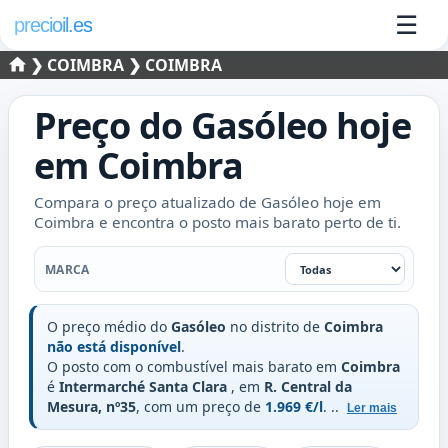
☰
precioil.es
❯
COIMBRA
❯ COIMBRA
Preço do
Gasóleo
hoje
em
Coimbra
Compara o preço atualizado de Gasóleo hoje em
Coimbra e encontra o posto mais barato perto de ti.
Marca
MARCA
O preço médio do
Gasóleo
no distrito de
Coimbra
não está disponível
.
O posto com o combustível mais barato em
Coimbra
é
Intermarché Santa Clara
, em
R. Central da
Mesura, nº35
, com um preço de
1.969 €/l
.
..
Ler mais