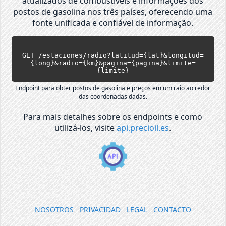
atualizados de combustíveis e informações dos
postos de gasolina nos três países, oferecendo uma
fonte unificada e confiável de informação.
GET /estaciones/radio?latitud={lat}&longitud=
{long}&radio={km}&pagina={pagina}&limite=
{limite}
Endpoint para obter postos de gasolina e preços em um raio ao redor
das coordenadas dadas.
Para mais detalhes sobre os endpoints e como
utilizá-los, visite
api.precioil.es
.
NOSOTROS
PRIVACIDAD
LEGAL
CONTACTO