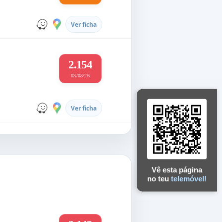
Ver ficha
2.154
03/08/26
Ver ficha
Vê esta página
no teu
telemóvel!