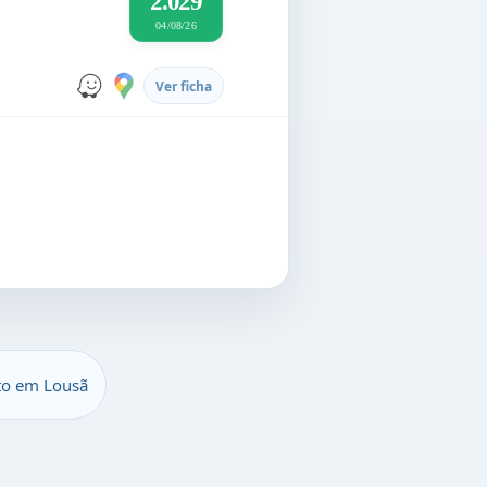
2.029
04/08/26
Ver ficha
to em Lousã