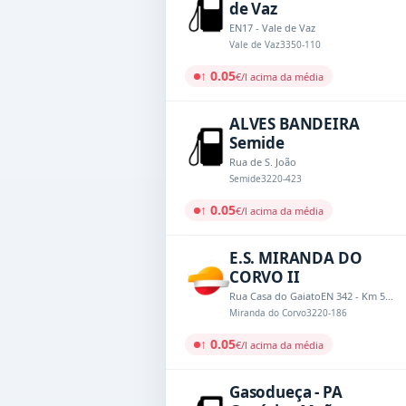
de Vaz
EN17 - Vale de Vaz
Vale de Vaz
3350-110
↑ 0.05
€/l acima da média
ALVES BANDEIRA
Semide
Rua de S. João
Semide
3220-423
↑ 0.05
€/l acima da média
E.S. MIRANDA DO
CORVO II
Rua Casa do GaiatoEN 342 - Km 54,8
Miranda do Corvo
3220-186
↑ 0.05
€/l acima da média
Gasodueça - PA