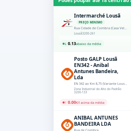
Podes poupar até
18 cént/l
ao 
Intermarché Lousã
PREÇO MINIMO
Rua Cidade de Coimbra (Casa Velha)
Lousã
3200-261
↓ 0.13
abaixo da média
Posto GALP Lousã
EN342 - Anibal
Antunes Bandeira,
Lda
EN 342 ao Km 8,75 (Variante Lousã-Miranda do Corvo)
Zona Industrial do Alto do Padrão
3200-133
↑ 0.00
€/l acima da média
ANIBAL ANTUNES
BANDEIRA LDA
Rua de Coimbra