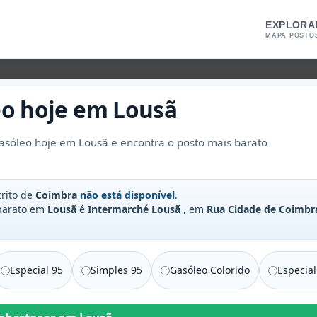
EXPLORA
MAPA POSTO
eo
hoje em
Lousã
asóleo hoje em Lousã e encontra o posto mais barato
trito de
Coimbra
não está disponível
.
 barato em
Lousã
é
Intermarché Lousã
, em
Rua Cidade de Coimbra
Especial 95
Simples 95
Gasóleo Colorido
Especial