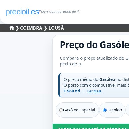
precioil.es
Postos baratos perto de ti.
❯
COIMBRA
❯ LOUSÃ
Preço do
Gasól
Compara o preço atualizado de G
perto de ti.
O preço médio do
Gasóleo
no dis
O posto com o combustível mais
1.969 €/l
.
..
Ler mais
Gasóleo Especial
Gasóleo