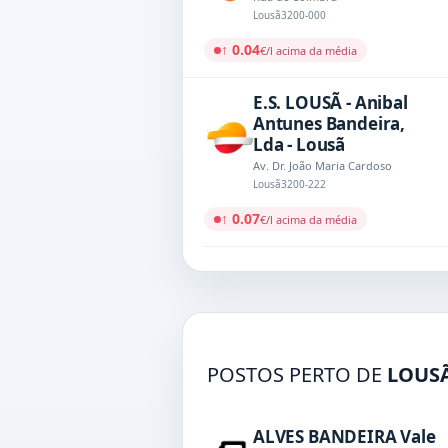
Lousã
3200-000
↑ 0.04
€/l acima da média
E.S. LOUSÃ - Anibal
Antunes Bandeira,
Lda - Lousã
Av. Dr. João Maria Cardoso
Lousã
3200-222
↑ 0.07
€/l acima da média
POSTOS PERTO DE
LOUS
ALVES BANDEIRA Vale