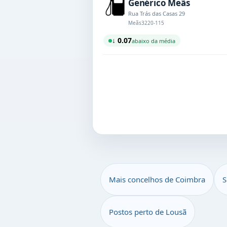
Genérico Meãs
Rua Trás das Casas 29
Meãs
3220-115
↓ 0.07
abaixo da média
Mais concelhos de Coimbra
S
Postos perto de Lousã