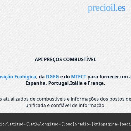
precioil.es
API PREÇOS COMBUSTÍVEL
nsição Ecológica
, da
DGEG
e do
MTECT
para fornecer um a
Espanha, Portugal,Itália e França.
os atualizados de combustíveis e informações dos postos de
unificada e confiável de informação.
io?latitud={lat}&longitud={long}&radio={km}&pagina={pagi