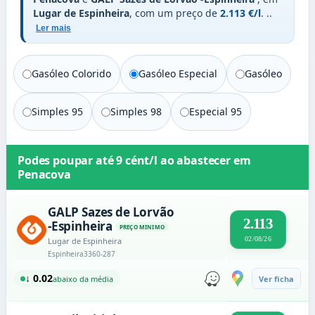
Lugar de Espinheira
, com um preço de
2.113 €/l
.
..
Ler mais
Gasóleo Colorido
Gasóleo Especial
Gasóleo
Simples 95
Simples 98
Especial 95
Podes poupar até
9 cént/l
ao abastecer em
Penacova
GALP Sazes de Lorvão
2.113
-Espinheira
PREÇO MINIMO
02/08/26
Lugar de Espinheira
Espinheira
3360-287
↓ 0.02
abaixo da média
Ver ficha