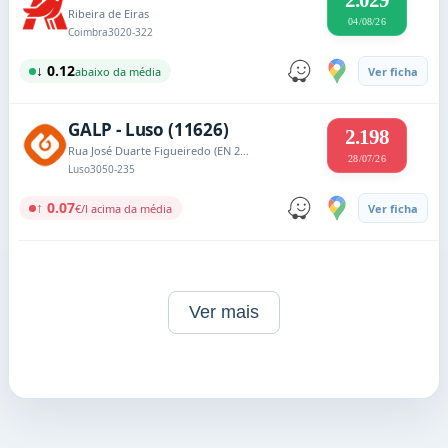
2.029
Ribeira de Eiras
04/08/26
Coimbra
3020-322
↓ 0.12
abaixo da média
Ver ficha
GALP - Luso (11626)
2.198
Rua José Duarte Figueiredo (EN 234)
28/07/26
Luso
3050-235
↑ 0.07
€/l acima da média
Ver ficha
Ver mais