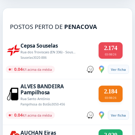
POSTOS PERTO DE
PENACOVA
Cepsa Souselas
2.174
Rua dos Troviscais (EN 336) - Souselas
03/08/26
Souselas
3020-886
↑ 0.04
€/l acima da média
Ver ficha
ALVES BANDEIRA
2.184
Pampilhosa
03/08/26
Rua Santo António
Pampilhosa do Botão
3050-456
↑ 0.04
€/l acima da média
Ver ficha
AUCHAN Eiras