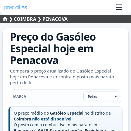
☰
precioil.es
❯
COIMBRA
❯ PENACOVA
Preço do
Gasóleo
Especial
hoje em
Penacova
Compara o preço atualizado de Gasóleo Especial
hoje em Penacova e encontra o posto mais barato
perto de ti.
Marca
MARCA
O preço médio do
Gasóleo Especial
no distrito de
Coimbra
não está disponível
.
O posto com o combustível mais barato em
Penacova
é
GALP Sazes de Lorvão -Espinheira
, em