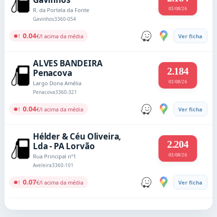
03/08/26
R. da Portela da Fonte
Gavinhos
3360-054
↑ 0.04
€/l acima da média
Ver ficha
ALVES BANDEIRA
2.184
Penacova
03/08/26
Largo Dona Amélia
Penacova
3360-321
↑ 0.04
€/l acima da média
Ver ficha
Hélder & Céu Oliveira,
2.204
Lda - PA Lorvão
03/08/26
Rua Principal nº1
Aveleira
3360-101
↑ 0.07
€/l acima da média
Ver ficha