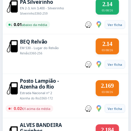
PA Silveirinho
2.14
EN 2-3, km 3,400 - Silveirinho
05/08/26
Silveirinho
3360-259
↓ 0.01
abaixo da média
Ver ficha
BEQ Relvão
2.14
EM 530 - Lugar do Relvão
03/08/26
Relvão
3360-256
Ver ficha
Posto Lampião -
2.169
Azenha do Rio
03/08/26
Estrada Nacional nº 2
Azenha do Rio
3360-172
↑ 0.02
€/l acima da média
Ver ficha
ALVES BANDEIRA
2.184
Gavinhos