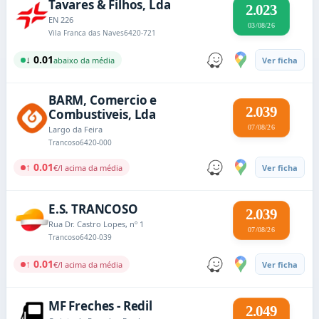
Tavares & Filhos, Lda
2.023
EN 226
03/08/26
Vila Franca das Naves
6420-721
↓ 0.01
abaixo da média
Ver ficha
BARM, Comercio e
2.039
Combustiveis, Lda
07/08/26
Largo da Feira
Trancoso
6420-000
↑ 0.01
€/l acima da média
Ver ficha
E.S. TRANCOSO
2.039
Rua Dr. Castro Lopes, nº 1
07/08/26
Trancoso
6420-039
↑ 0.01
€/l acima da média
Ver ficha
MF Freches - Redil
2.049