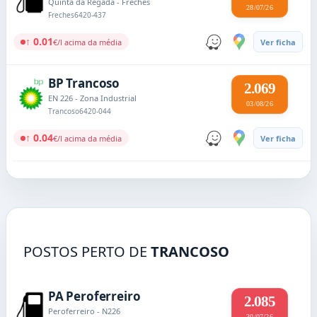
Quinta da Regada - Freches
28/07/26
Freches
6420-437
↑ 0.01
€/l acima da média
Ver ficha
BP Trancoso
2.069
EN 226 - Zona Industrial
03/08/26
Trancoso
6420-044
↑ 0.04
€/l acima da média
Ver ficha
POSTOS PERTO DE
TRANCOSO
PA Peroferreiro
2.085
Peroferreiro - N226
30/07/26