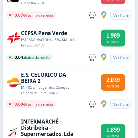
Cunha
3640-050
↑ 0.07
€/l acima da média
Ver ficha
CEPSA Pena Verde
1.989
ESTRADA NACIONAL 330, KM 10,600, PENA VERDE
03/08/26
Feitais
3570-170
↓ 0.04
abaixo da média
Ver ficha
E.S. CELORICO DA
2.039
BEIRA 2
03/08/26
EN 102 s/n Lugar dos Cabeços
Celorico da Beira
6360-375
↑ 0.00
€/l acima da média
Ver ficha
INTERMARCHÉ -
Distribeira -
1.899
Supermercados, Lda
04/08/26