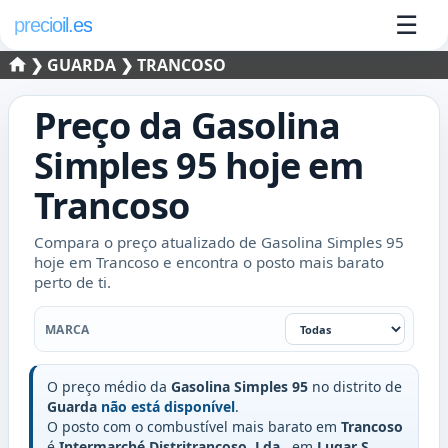
☰
precioil.es
❯
GUARDA
❯ TRANCOSO
Preço da
Gasolina
Simples 95
hoje em
Trancoso
Compara o preço atualizado de Gasolina Simples 95
hoje em Trancoso e encontra o posto mais barato
perto de ti.
Marca
MARCA
O preço médio da
Gasolina Simples 95
no distrito de
Guarda
não está disponível
.
O posto com o combustível mais barato em
Trancoso
é
Intermarché Distritrancoso, Lda
, em
Lugar S.