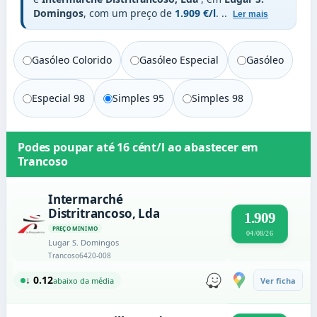
Domingos
, com um preço de
1.909 €/l
.
..
Ler mais
Gasóleo Colorido
Gasóleo Especial
Gasóleo
Especial 98
Simples 95
Simples 98
Podes poupar até
16 cént/l
ao abastecer em
Trancoso
Intermarché
Distritrancoso, Lda
1.909
PREÇO MINIMO
04/08/26
Lugar S. Domingos
Trancoso
6420-008
↓ 0.12
abaixo da média
Ver ficha