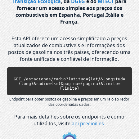
Transição Ecológica
, da
DGEG
e do
MTECT
para
fornecer um acesso simples aos preços dos
combustíveis em Espanha, Portugal,Itália e
França.
Esta API oferece um acesso simplificado a preços
atualizados de combustíveis e informações dos
postos de gasolina nos três países, oferecendo uma
fonte unificada e confiável de informação.
GET /estaciones/radio?latitud={lat}&longitud=
{long}&radio={km}&pagina={pagina}&limite=
{limite}
Endpoint para obter postos de gasolina e preços em um raio ao redor
das coordenadas dadas.
Para mais detalhes sobre os endpoints e como
utilizá-los, visite
api.precioil.es
.