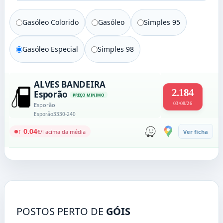
Gasóleo Colorido
Gasóleo
Simples 95
Gasóleo Especial
Simples 98
ALVES BANDEIRA
2.184
Esporão
PREÇO MINIMO
03/08/26
Esporão
Esporão
3330-240
↑ 0.04
€/l acima da média
Ver ficha
POSTOS PERTO DE
GÓIS