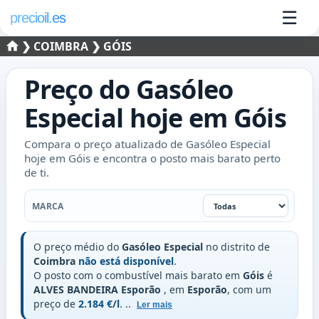
☰
precioil.es
❯
COIMBRA
❯ GÓIS
Preço do
Gasóleo
Especial
hoje em
Góis
Compara o preço atualizado de Gasóleo Especial
hoje em Góis e encontra o posto mais barato perto
de ti.
Marca
MARCA
O preço médio do
Gasóleo Especial
no distrito de
Coimbra
não está disponível
.
O posto com o combustível mais barato em
Góis
é
ALVES BANDEIRA Esporão
, em
Esporão
, com um
preço de
2.184 €/l
.
..
Ler mais