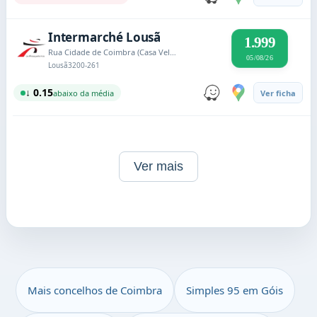
Intermarché Lousã
1.999
Rua Cidade de Coimbra (Casa Velha)
05/08/26
Lousã
3200-261
↓ 0.15
abaixo da média
Ver ficha
Ver mais
Mais concelhos de Coimbra
Simples 95 em Góis