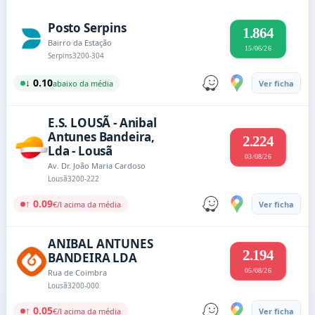
Posto Serpins
1.864
Bairro da Estação
15/06/26
Serpins
3200-304
↓ 0.10
abaixo da média
Ver ficha
E.S. LOUSÃ - Anibal
Antunes Bandeira,
2.224
Lda - Lousã
03/08/26
Av. Dr. João Maria Cardoso
Lousã
3200-222
↑ 0.09
€/l acima da média
Ver ficha
ANIBAL ANTUNES
2.194
BANDEIRA LDA
05/08/26
Rua de Coimbra
Lousã
3200-000
↑ 0.05
€/l acima da média
Ver ficha