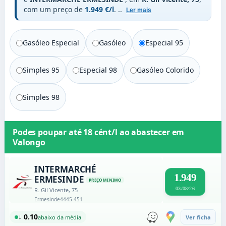
com um preço de
1.949 €/l
.
..
Ler mais
Gasóleo Especial
Gasóleo
Especial 95
Simples 95
Especial 98
Gasóleo Colorido
Simples 98
Podes poupar até
18 cént/l
ao abastecer em
Valongo
INTERMARCHÉ
1.949
ERMESINDE
PREÇO MINIMO
03/08/26
R. Gil Vicente, 75
Ermesinde
4445-451
↓ 0.10
abaixo da média
Ver ficha