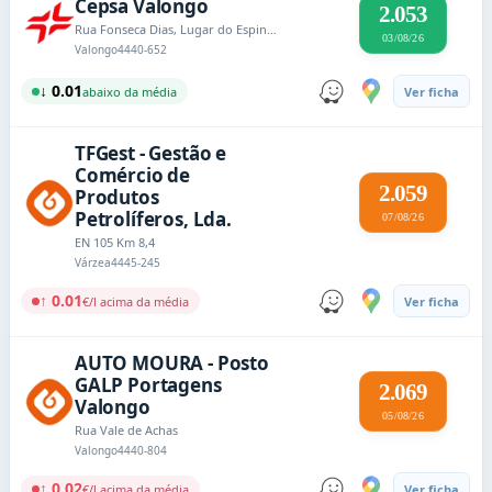
Cepsa Valongo
2.053
Rua Fonseca Dias, Lugar do Espinheiro
03/08/26
Valongo
4440-652
↓ 0.01
abaixo da média
Ver ficha
TFGest - Gestão e
Comércio de
2.059
Produtos
Petrolíferos, Lda.
07/08/26
EN 105 Km 8,4
Várzea
4445-245
↑ 0.01
€/l acima da média
Ver ficha
AUTO MOURA - Posto
GALP Portagens
2.069
Valongo
05/08/26
Rua Vale de Achas
Valongo
4440-804
↑ 0.02
€/l acima da média
Ver ficha