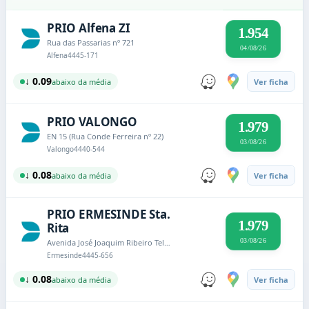
PRIO Alfena ZI
1.954
Rua das Passarias nº 721
04/08/26
Alfena
4445-171
↓ 0.09
abaixo da média
Ver ficha
PRIO VALONGO
1.979
EN 15 (Rua Conde Ferreira nº 22)
03/08/26
Valongo
4440-544
↓ 0.08
abaixo da média
Ver ficha
PRIO ERMESINDE Sta.
1.979
Rita
03/08/26
Avenida José Joaquim Ribeiro Teles, nº 280
Ermesinde
4445-656
↓ 0.08
abaixo da média
Ver ficha