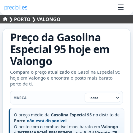
☰
precioil.es
❯
PORTO
❯ VALONGO
Preço da
Gasolina
Especial 95
hoje em
Valongo
Compara o preço atualizado de Gasolina Especial 95
hoje em Valongo e encontra o posto mais barato
perto de ti.
Marca
MARCA
O preço médio da
Gasolina Especial 95
no distrito de
Porto
não está disponível
.
O posto com o combustível mais barato em
Valongo
é
INTERMARCHÉ ERMESINDE
, em
R. Gil Vicente, 75
,