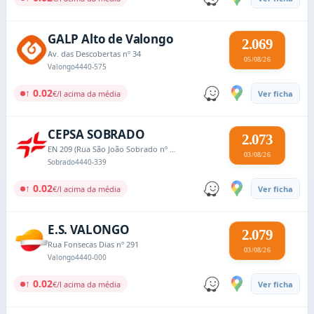
GALP Alto de Valongo
2.069
Av. das Descobertas nº 34
05/08/26
Valongo
4440-575
↑ 0.02
€/l acima da média
Ver ficha
CEPSA SOBRADO
2.073
EN 209 (Rua São João Sobrado nº 3300)
03/08/26
Sobrado
4440-339
↑ 0.02
€/l acima da média
Ver ficha
E.S. VALONGO
2.079
Rua Fonsecas Dias nº 291
03/08/26
Valongo
4440-000
↑ 0.02
€/l acima da média
Ver ficha