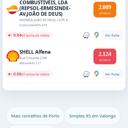
COMBUSTÍVEIS, LDA
2.089
(REPSOL-ERMESINDE-
AV.JOÃO DE DEUS)
03/08/26
AVENIDA JOÃO DE DEUS, LOTE A
Ermesinde
4445-474
↑ 0.04
€/l acima da média
Ver ficha
SHELL Alfena
2.124
Rua S.Vicente 2700
03/08/26
Alfena
4445-127
↑ 0.06
€/l acima da média
Ver ficha
Mais concelhos de Porto
Simples 95 em Valongo