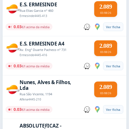
E.S. ERMESINDE
2.089
Rua Elias Garcia nº 460
03/08/26
Ermesinde
4445-413
↑ 0.03
€/l acima da média
Ver ficha
E.S. ERMESINDE A4
2.089
Av. Engº Duarte Pacheco nº 731
03/08/26
Ermesinde
4445-416
↑ 0.03
€/l acima da média
Ver ficha
Nunes, Alves & Filhos,
2.089
Lda
03/08/26
Rua São Vicente, 1194
Alfena
4445-210
↑ 0.03
€/l acima da média
Ver ficha
ABSOLUTEFICAZ -