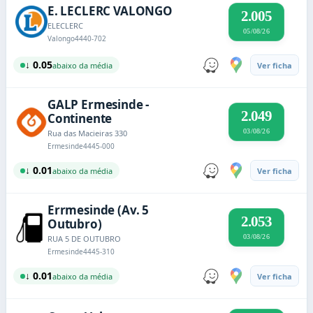
E. LECLERC VALONGO
2.005
ELECLERC
05/08/26
Valongo
4440-702
↓ 0.05
abaixo da média
Ver ficha
GALP Ermesinde -
2.049
Continente
03/08/26
Rua das Macieiras 330
Ermesinde
4445-000
↓ 0.01
abaixo da média
Ver ficha
Errmesinde (Av. 5
2.053
Outubro)
03/08/26
RUA 5 DE OUTUBRO
Ermesinde
4445-310
↓ 0.01
abaixo da média
Ver ficha