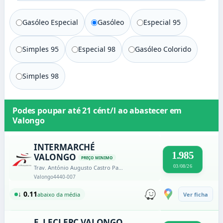
Gasóleo Especial
Gasóleo
Especial 95
Simples 95
Especial 98
Gasóleo Colorido
Simples 98
Podes poupar até
21 cént/l
ao abastecer em
Valongo
INTERMARCHÉ
1.985
VALONGO
PREÇO MINIMO
03/08/26
Trav. António Augusto Castro Paupério, lote 36
Valongo
4440-007
↓ 0.11
abaixo da média
Ver ficha
E. LECLERC VALONGO