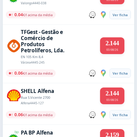
Valongo
4440-038
↑ 0.04
€/l acima da média
Ver ficha
TFGest - Gestão e
Comércio de
2.144
Produtos
Petrolíferos, Lda.
03/08/26
EN 105 Km 8,4
Várzea
4445-245
↑ 0.06
€/l acima da média
Ver ficha
SHELL Alfena
2.144
Rua S.Vicente 2700
03/08/26
Alfena
4445-127
↑ 0.06
€/l acima da média
Ver ficha
PA BP Alfena
2.159