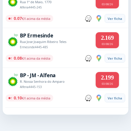
Rua 1º de Maio, 1770
03/08/26
Alfena
4445-245
↑ 0.07
€/l acima da média
Ver ficha
BP Ermesinde
2.169
Rua Jose Joaquim Ribeiro Teles
03/08/26
Ermesinde
4445-485
↑ 0.08
€/l acima da média
Ver ficha
BP - JM - Alfena
2.199
R. Nossa Senhora do Amparo
03/08/26
Alfena
4445-153
↑ 0.10
€/l acima da média
Ver ficha