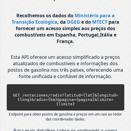
Recolhemos os dados do
Ministério para a
Transição Ecológica
, da
DGEG
e do
MTECT
para
fornecer um acesso simples aos preços dos
combustíveis em Espanha, Portugal,Itália e
França.
Esta API oferece um acesso simplificado a preços
atualizados de combustíveis e informações dos
postos de gasolina nos três países, oferecendo uma
fonte unificada e confiável de informação.
GET /estaciones/radio?latitud={lat}&longitud=
{long}&radio={km}&pagina={pagina}&limite=
{limite}
Endpoint para obter postos de gasolina e preços em um raio ao redor
das coordenadas dadas.
Para mais detalhes sobre os endpoints e como