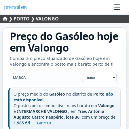
☰
precioil.es
❯
PORTO
❯ VALONGO
Preço do
Gasóleo
hoje
em
Valongo
Compara o preço atualizado de Gasóleo hoje em
Valongo e encontra o posto mais barato perto de ti.
Marca
MARCA
O preço médio do
Gasóleo
no distrito de
Porto
não
está disponível
.
O posto com o combustível mais barato em
Valongo
é
INTERMARCHÉ VALONGO
, em
Trav. António
Augusto Castro Paupério, lote 36
, com um preço de
1.985 €/l
.
..
Ler mais