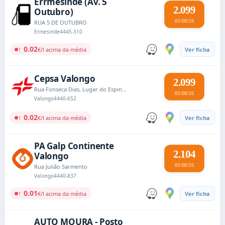
Errmesinde (Av. 5
2.099
Outubro)
03/08/26
RUA 5 DE OUTUBRO
Ermesinde
4445-310
↑ 0.02
€/l acima da média
Ver ficha
Cepsa Valongo
2.099
Rua Fonseca Dias, Lugar do Espinheiro
03/08/26
Valongo
4440-652
↑ 0.02
€/l acima da média
Ver ficha
PA Galp Continente
2.104
Valongo
03/08/26
Rua Julião Sarmento
Valongo
4440-837
↑ 0.01
€/l acima da média
Ver ficha
AUTO MOURA - Posto