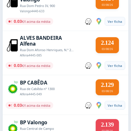
03/08/26
Rua Dom Pedro IV, 900
Valongo
4440-633
↑ 0.03
€/l acima da média
Ver ficha
ALVES BANDEIRA
2.124
Alfena
03/08/26
Rua Dom Afonso Henriques, N.º 221
Alfena
4445-085
↑ 0.03
€/l acima da média
Ver ficha
BP CABÊDA
2.129
Rua de Cabêda nº 1300
03/08/26
Alfena
4445-049
↑ 0.03
€/l acima da média
Ver ficha
BP Valongo
2.139
Rua Central de Campo
03/08/26