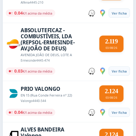
Alfena
4445-210
↑ 0.04
€/l acima da média
Ver ficha
ABSOLUTEFICAZ -
COMBUSTÍVEIS, LDA
2.119
(REPSOL-ERMESINDE-
AV.JOÃO DE DEUS)
03/08/26
AVENIDA JOÃO DE DEUS, LOTE A
Ermesinde
4445-474
↑ 0.03
€/l acima da média
Ver ficha
PRIO VALONGO
2.124
EN 15 (Rua Conde Ferreira nº 22)
03/08/26
Valongo
4440-544
↑ 0.04
€/l acima da média
Ver ficha
ALVES BANDEIRA
2.124
Valongo