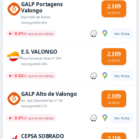
GALP Portagens
2.109
Valongo
05/08/26
Rua Vale de Achas
Valongo
4440-804
↑ 0.01
€/l acima da média
Ver ficha
E.S. VALONGO
2.109
Rua Fonsecas Dias nº 291
03/08/26
Valongo
4440-000
↑ 0.02
€/l acima da média
Ver ficha
GALP Alto de Valongo
2.109
Av. das Descobertas nº 34
05/08/26
Valongo
4440-575
↑ 0.01
€/l acima da média
Ver ficha
CEPSA SOBRADO
2.119