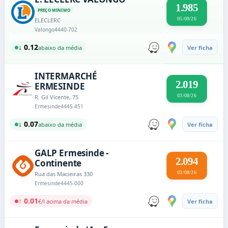
1.985
PREÇO MINIMO
05/08/26
ELECLERC
Valongo
4440-702
↓ 0.12
abaixo da média
Ver ficha
INTERMARCHÉ
2.019
ERMESINDE
03/08/26
R. Gil Vicente, 75
Ermesinde
4445-451
↓ 0.07
abaixo da média
Ver ficha
GALP Ermesinde -
2.094
Continente
03/08/26
Rua das Macieiras 330
Ermesinde
4445-000
↑ 0.01
€/l acima da média
Ver ficha