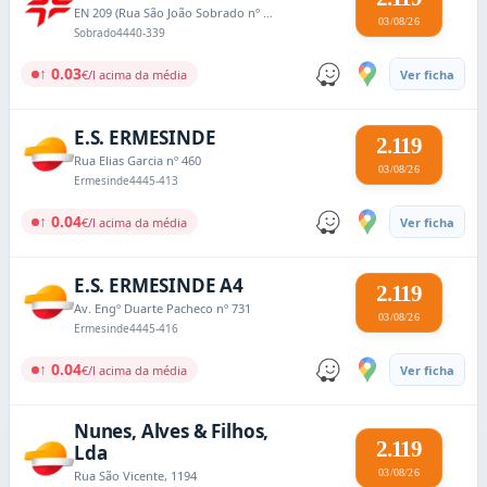
EN 209 (Rua São João Sobrado nº 3300)
03/08/26
Sobrado
4440-339
↑ 0.03
€/l acima da média
Ver ficha
E.S. ERMESINDE
2.119
Rua Elias Garcia nº 460
03/08/26
Ermesinde
4445-413
↑ 0.04
€/l acima da média
Ver ficha
E.S. ERMESINDE A4
2.119
Av. Engº Duarte Pacheco nº 731
03/08/26
Ermesinde
4445-416
↑ 0.04
€/l acima da média
Ver ficha
Nunes, Alves & Filhos,
2.119
Lda
03/08/26
Rua São Vicente, 1194